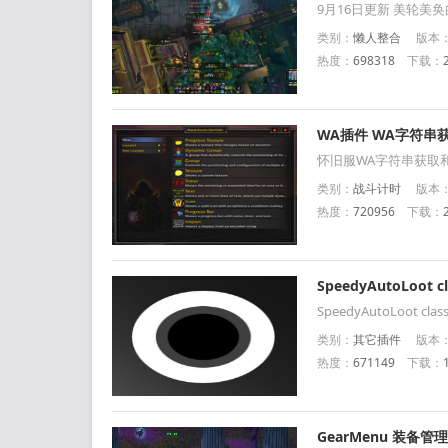
9月16日更新 美轮美
类别：
懒人整合
版本：
热度：
698318
下载：
WA插件 WA字符串获
怀旧服WA字符串获取和W
类别：
战斗计时
版本：官
热度：
720956
下载：
SpeedyAutoLo
SpeedyAutoLoo
类别：
其它插件
版本：官
热度：
671149
下载：
GearMenu 装备