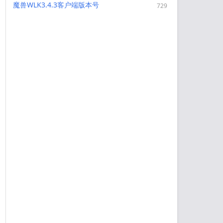
魔兽WLK3.4.3客户端版本号
729
3.4.3.54261以及专用HermesProx
用现代客户端玩335版本