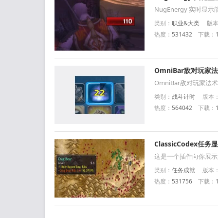
NugEnergy 实时
类别：
职业&大类
版本：
热度：
531432
下载：
OmniBar敌对玩
OmniBar敌对玩家
类别：
战斗计时
版本：官
热度：
564042
下载：
ClassicCodex
这是一个插件向你展示
类别：
任务成就
版本：官
热度：
531756
下载：