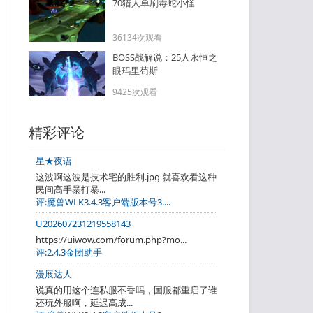
70猎人单刷毒蛇小怪
36134次观看
BOSS战解说：25人永恒之
眼玛里苟斯
9425次观看
精彩评论
星★夜语
这波啊这波是技术宅的胜利.jpg 就喜欢看这种
民间高手暴打暴...
评:魔兽WLK3.4.3客户端版本号3....
U202607231219558143
https://uiwow.com/forum.php?mo...
评:2.4.3金团助手
漫展达人
说真的用这个连私服不香吗，国服都重启了谁
还玩外服啊，延迟高成...