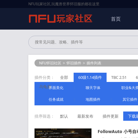
NFU玩家社区,玩魔兽世界怀旧服的都在这里
首页
NFU怀旧社区
>
怀旧插件
>
插件列表
插件分类：
全部
60级1.14插件
TBC 2.51
乌龟服
界面美化
聊天字体
职业&大
|
|
任务成就
地图插件
其它插件
|
|
排序筛选：
默认
最新发布
插件更新
下载
FollowAuto 