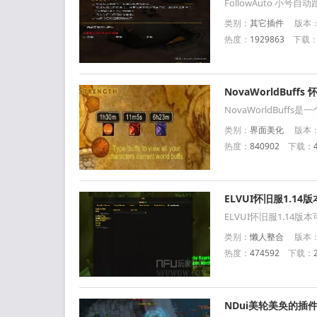
FollowAuto 小号
类别：
其它插件
版本：官
热度：
1929863
下载
NovaWorldBuf
NovaWorldBu
一个BUFF。
类别：
界面美化
版本：官
热度：
840902
下载：
ELVUI怀旧服1.14
ELVUI怀旧服1.14版
类别：
懒人整合
版本：1
热度：
474592
下载：
NDui美轮美奂的插