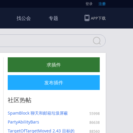
登录
注册
找公会
专题
APP下载
求插件
发布插件
社区热帖
SpamBlock 聊天和邮箱垃圾屏蔽
55998
PartyAbilityBars
86638
TargetOfTargetMoved 2.43 目标的
88560