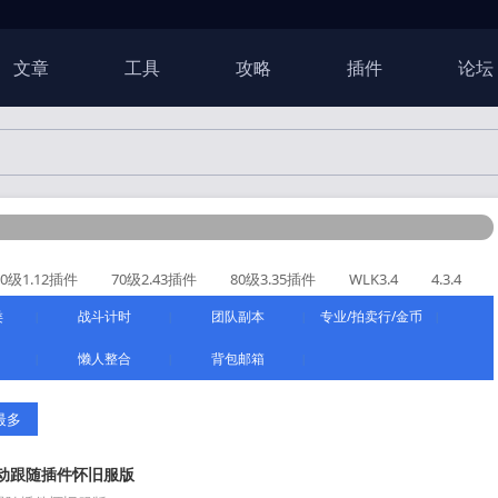
文章
工具
攻略
插件
论坛
60级1.12插件
70级2.43插件
80级3.35插件
WLK3.4
4.3.4
类
战斗计时
团队副本
专业/拍卖行/金币
|
|
|
|
懒人整合
背包邮箱
|
|
|
最多
小号自动跟随插件怀旧服版