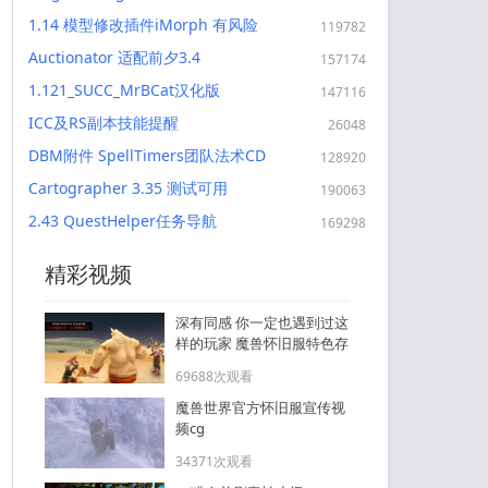
目标修复
1.14 模型修改插件iMorph 有风险
119782
Auctionator 适配前夕3.4
157174
1.121_SUCC_MrBCat汉化版
147116
ICC及RS副本技能提醒
26048
DBM附件 SpellTimers团队法术CD
128920
Cartographer 3.35 测试可用
190063
2.43 QuestHelper任务导航
169298
精彩视频
深有同感 你一定也遇到过这
样的玩家 魔兽怀旧服特色存
在
69688次观看
魔兽世界官方怀旧服宣传视
频cg
34371次观看