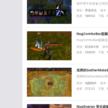
插件用于在装备之间切换
类别：
界面美化
版本：官
热度：
586532
下载：
NugComboBar
NugComboBar盗
类别：
职业&大类
版本：
热度：
568030
下载：
老牌的GatherMa
老牌的GatherMat
类别：
地图插件
版本：官方
热度：
572121
下载：
NugEnergy 美