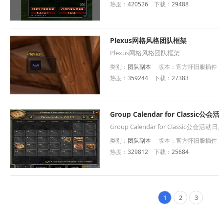
热度：
420526
下载：
29488
Plexus网格风格团队框架
Plexus网格风格团队框架
类别：
团队副本
版本：官方怀旧服插件 插
热度：
359244
下载：
27383
Group Calendar for Classic
Group Calendar for Classic公会活动
类别：
团队副本
版本：官方怀旧服插件 插件
热度：
329812
下载：
25684
1
2
3