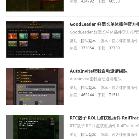
热度：
434792
下载：
66533
GoodLeader 好团长单体插件官
GoodLeader 好团长单体插件官方推
类别：
团队副本
版本：官方怀旧服插件 插
热度：
373054
下载：
32739
AutoInvite密我自动邀请组队
AutoInvite密我自动邀请组队
类别：
团队副本
版本：官方怀旧服插件 插件
热度：
463244
下载：
71511
RTC骰子 ROLL点获胜插件 RollTrac
RTC骰子 ROLL点获胜插件 RollTracker
类别：
团队副本
版本：官方怀旧服插件 插