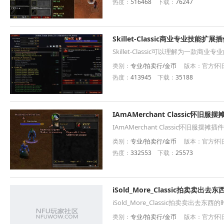
热度：
516468
下载：
76247
Skillet-Classic商业专业技能扩展
Skillet-Classic可以理解为一款商业
类别：
专业/拍卖行/金币
版本：官方怀旧服
热度：
413945
下载：
35188
IAmAMerchant Classic怀旧服
IAmAMerchant Classic怀旧服摆摊插件
类别：
专业/拍卖行/金币
版本：官方怀旧服
热度：
332553
下载：
25573
iSold_More_Classic拍卖
iSold_More_Classic拍卖卖出
类别：
专业/拍卖行/金币
版本：官方怀旧服