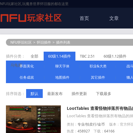
NFU玩家社区,玩魔兽世界怀旧服的都在这里
首页
文章
NFU怀旧社区
>
怀旧插件
>
插件列表
插件分类：
全部
60级1.14插件
TBC 2.51
60级1.12插件
乌龟服
界面美化
聊天字体
职业&大类
战
|
|
|
任务成就
地图插件
其它插件
懒
|
|
|
排序筛选：
默认
最新发布
插件更新
下载最多
LootTables 查看怪物掉落所有物
LootTables 查看怪物掉落所有物品的
类别：
专业/拍卖行/金币
版本：官方怀旧服
热度：
458927
下载：
64166