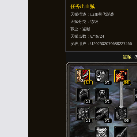
任务出血贼
天赋描述：
出血替代影袭
天赋分类：
练级
职业：
盗贼
天赋点数：
8/19/24
发表用户：
U202502070638227466
盗贼
(
3
/3
0
/2
5
/5
0
/3
0
/2
0
/1
0
/2
0
/5