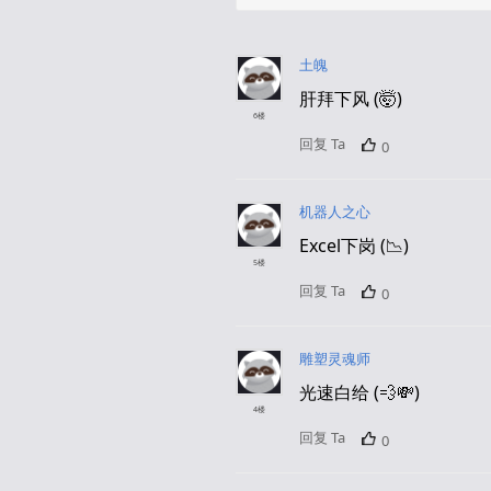
土魄
肝拜下风 (🤯)
6楼
回复 Ta
0
机器人之心
Excel下岗 (📉)
5楼
回复 Ta
0
雕塑灵魂师
光速白给 (💨💸)
4楼
回复 Ta
0