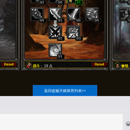
0
/2
0
/5
3
/5
0
0
/5
0
/1
0
/5
0
/5
0
0
/2
0
/3
0
/1
战斗
：
19
点
敏锐
返回盗贼天赋推荐列表>>