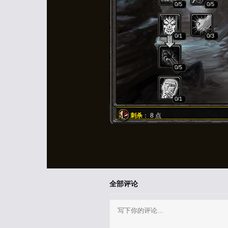
0
/5
0
/5
0
/1
0
/3
0
/5
0
/1
刺杀
：
8
点
全部评论