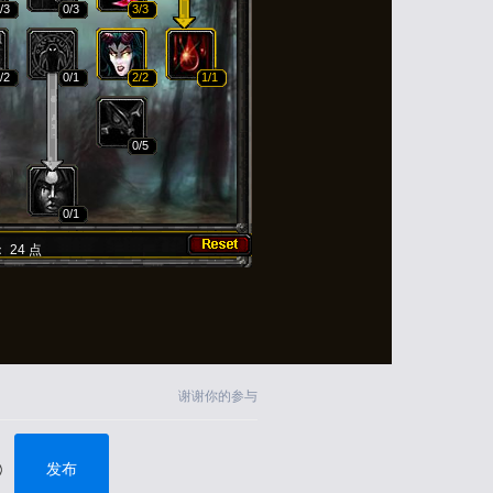
/3
0
/3
3
/3
/2
0
/1
2
/2
1
/1
0
/5
0
/1
：
24
点
谢谢你的参与
发布