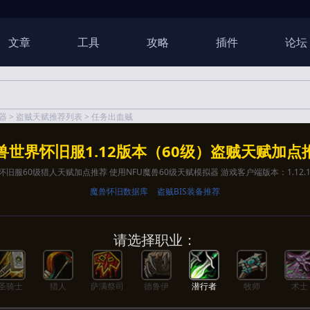
文章
工具
攻略
插件
论坛
器
>
盗贼天赋推荐列表
> 任务出血贼
兽世界怀旧服1.12版本（60级）盗贼天赋加点
旧服60级猎人天赋加点推荐 使用NFU魔兽60级天赋模拟器 游戏客户端版本：1.12.
魔兽怀旧数据库
盗贼BIS装备推荐
请选择职业：
圣骑士
猎人
萨满祭司
德鲁伊
潜行者
牧师
术士