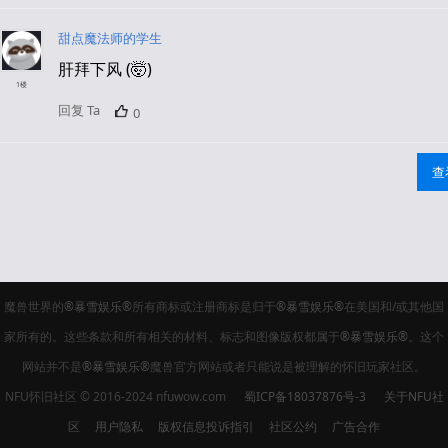
甜点魔法师的学生
肝拜下风 (🤯)
1楼
回复 Ta
0
查
魔兽世界的
®暴雪娱乐®
所有商标或注册商标是归于
®暴雪娱乐®
在美国和/或其他国
家所有的。这些条款和所有相关的材料、标志和图像版权都属于
®暴雪娱乐®
。这个
网站并不是
®暴雪娱乐®
魔兽官方网站或者只能说是被理解的怀旧玩家社区。
NFU怀旧社区 © 2016-2024 nfuwow.com
蜀ICP备18037876号-3
关于NFU社
区
用户隐私
版权信息投诉指引
社区公约
广告合作