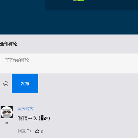
全部评论
发布
流云过客
赛博中医 (🖥️🌿)
5楼
回复 Ta
0