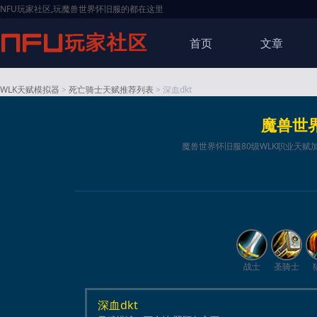
NFU玩家社区,玩魔兽世界怀旧服的都在这里
首页
文章
WLK天赋模拟器
>
死亡骑士天赋推荐列表
> 深血dkt
魔兽世
魔兽世界怀旧服80级WLK职业天赋加
战士
圣骑士
深血dkt