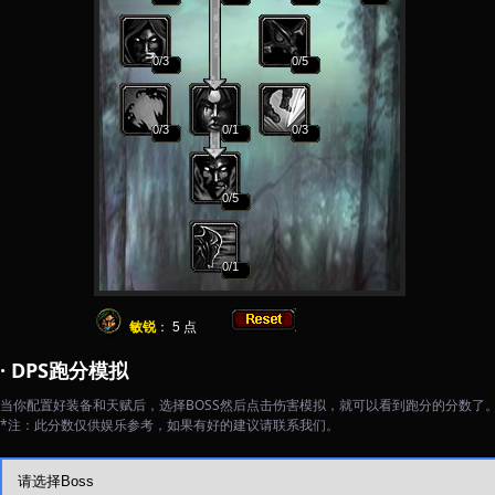
0
/3
0
/5
0
/3
0
/1
0
/3
0
/5
0
/1
敏锐
：
5
点
· DPS跑分模拟
当你配置好装备和天赋后，选择BOSS然后点击伤害模拟，就可以看到跑分的分数了
*注：此分数仅供娱乐参考，如果有好的建议请联系我们。