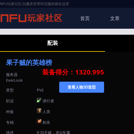
NFU玩家社区,玩魔兽世界怀旧服的都在这里
首页
文章
配装
果子贼的英雄榜
装备得分：1320.995
服务器
EverLook
查看人物3D造型
类型
PVE
职业
潜行者
种族
人类
专精
刺杀
描述
卡70天赋，老G专属