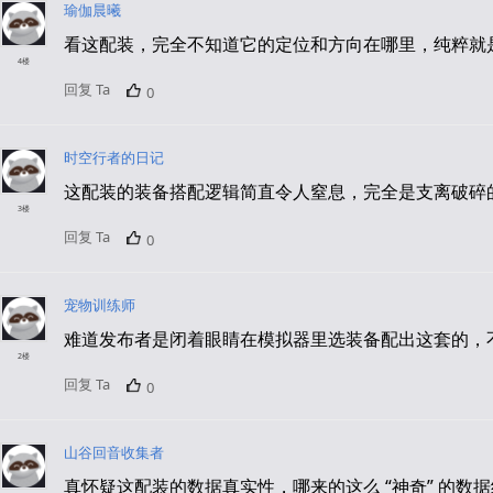
瑜伽晨曦
看这配装，完全不知道它的定位和方向在哪里，纯粹就
4楼
回复 Ta
0
时空行者的日记
这配装的装备搭配逻辑简直令人窒息，完全是支离破碎
3楼
回复 Ta
0
宠物训练师
难道发布者是闭着眼睛在模拟器里选装备配出这套的，
2楼
回复 Ta
0
山谷回音收集者
真怀疑这配装的数据真实性，哪来的这么 “神奇” 的数