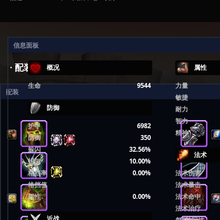
信息面板
· 配装
概况
属性
生命
9544
力量
配装
敏捷
防御
耐力
智力
护甲
6982
精神
防御
350
躲闪
32.56%
法术
招架
10.00%
格挡率
0.00%
法术伤害
格挡值
法术暴击
韧性
0.00%
法术命中
法术治疗
近战