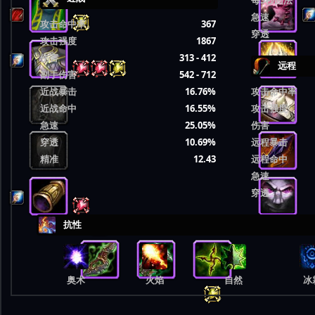
每5秒回法
急速
攻击命中率
367
穿透
攻击强度
1867
伤害
313 - 412
远程
副手伤害
542 - 712
近战暴击
16.76%
攻击命中率
近战命中
16.55%
攻击强度
急速
25.05%
伤害
穿透
10.69%
远程暴击
精准
12.43
远程命中
急速
穿透
抗性
奥术
火焰
自然
冰