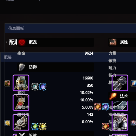
信息面板
· 配装
概况
属性
生命
9624
力量
配装
敏捷
防御
耐力
智力
护甲
16600
精神
防御
350
躲闪
10.02%
法术
招架
10.00%
格挡率
5.00%
法术伤害
格挡值
143
法术暴击
韧性
0.00%
法术命中
法术治疗
近战