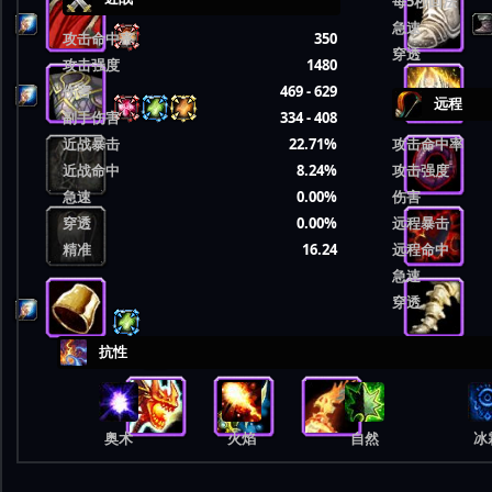
每5秒回法
急速
攻击命中率
350
穿透
攻击强度
1480
伤害
469 - 629
远程
副手伤害
334 - 408
近战暴击
22.71%
攻击命中率
近战命中
8.24%
攻击强度
急速
0.00%
伤害
穿透
0.00%
远程暴击
精准
16.24
远程命中
急速
穿透
抗性
奥术
火焰
自然
冰