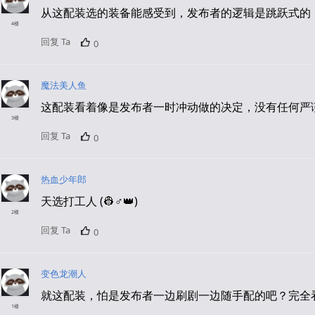
从这配装选的装备能感受到，发布者的逻辑是跳跃式的
4楼
回复 Ta
0
魔法美人鱼
这配装看着像是发布者一时冲动做的决定，没有任何严
3楼
回复 Ta
0
热血少年郎
天选打工人 (👷♂️👑)
2楼
回复 Ta
0
变色龙潮人
就这配装，怕是发布者一边刷剧一边随手配的吧？完全
1楼