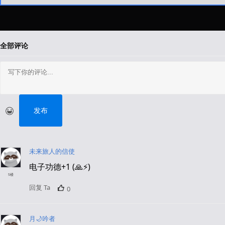
全部评论
发布
未来旅人的信使
电子功德+1 (🙏⚡)
5楼
回复 Ta
0
月🌙吟者