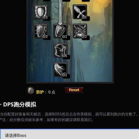
0
/3
0
/5
0
/3
0
/1
0
/3
0
/5
0
/1
防护
：
0
点
· DPS跑分模拟
当你配置好装备和天赋后，选择BOSS然后点击伤害模拟，就可以看到跑分的分数了
*注：此分数仅供娱乐参考，如果有好的建议请联系我们。