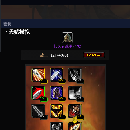
套装
· 天赋模拟
毁灭者战甲 (4/0)
战士
(
21
/
40
/
0
)
3
/3
5
/5
0
/3
1
/2
5
/5
0
/3
0
/2
1
/1
3
/3