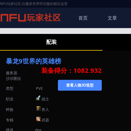
NFU玩家社区,玩魔兽世界怀旧服的都在这里
首页
文章
配装
暴龙9世界的英雄榜
装备得分：1082.932
服务器
沙尔图拉
查看人物3D造型
类型
PVE
职业
战士
种族
兽人
专精
武器
描述
dps