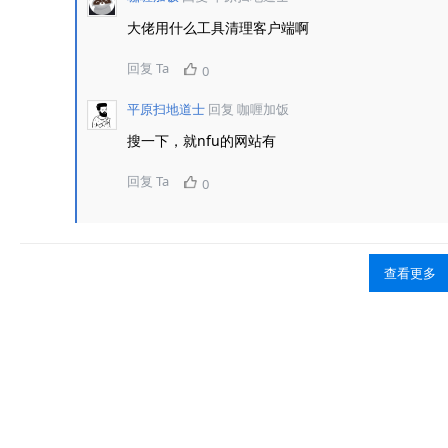
大佬用什么工具清理客户端啊
回复 Ta
0
平原扫地道士
回复
咖喱加饭
搜一下，就nfu的网站有
回复 Ta
0
查看更多