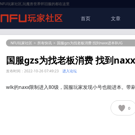
NFU玩家社区,玩魔兽世界怀旧服的都在这里
首页
文章
NFU玩家社区
>
所有快讯
>
国服gzs为找老板消费 找到naxx进本BUG
国服gzs为找老板消费 找到nax
发布时间：2022-10-26 07:49:23
进入论坛
wlk的naxx限制进入80级，国服玩家发现小号也能进本。带
0