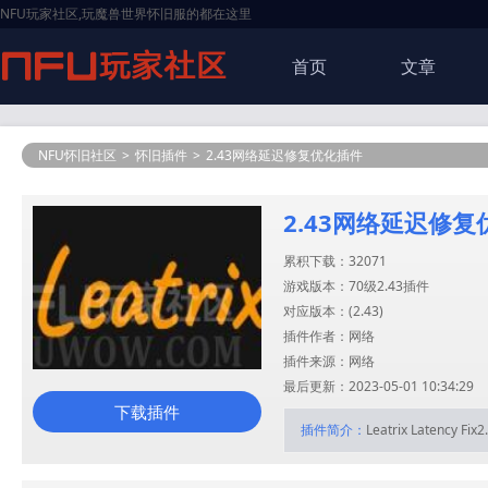
NFU玩家社区,玩魔兽世界怀旧服的都在这里
首页
文章
NFU怀旧社区
>
怀旧插件
>
2.43网络延迟修复优化插件
2.43网络延迟修
累积下载：32071
游戏版本：70级2.43插件
对应版本：(
2.43
)
插件作者：网络
插件来源：网络
最后更新：2023-05-01 10:34:29
下载插件
插件简介：
Leatrix Latency