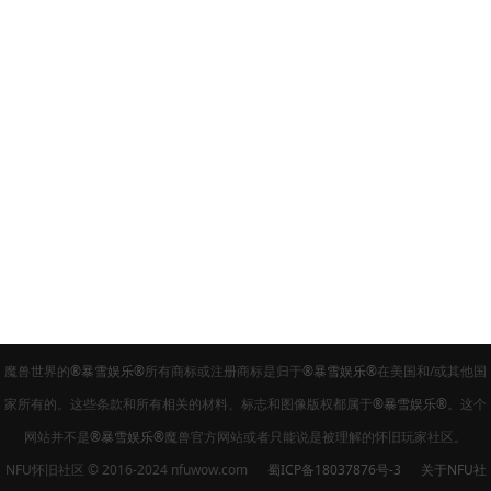
魔兽世界的
®暴雪娱乐®
所有商标或注册商标是归于
®暴雪娱乐®
在美国和/或其他国
家所有的。这些条款和所有相关的材料、标志和图像版权都属于
®暴雪娱乐®
。这个
网站并不是
®暴雪娱乐®
魔兽官方网站或者只能说是被理解的怀旧玩家社区。
NFU怀旧社区 © 2016-2024 nfuwow.com
蜀ICP备18037876号-3
关于NFU社