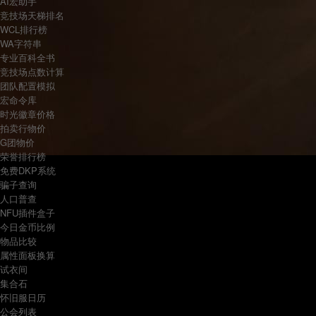
AI宏助手
竞技场天梯排名
WCL排行榜
WA字符串
专业百科全书
竞技场点数计算
团队配置模拟
宏命令库
时光徽章价格
拍卖行物价
G团物价
荣誉排行榜
免费DKP系统
骗子查询
人口普查
NFU插件盒子
今日金币比例
物品比较
属性面板换算
试衣间
集合石
怀旧服日历
公会列表