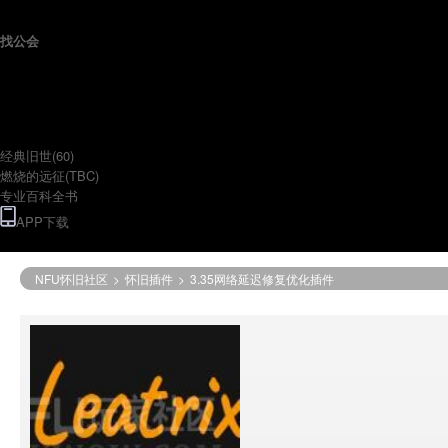
找公会
专题
经典旧世(60)
燃烧的远征(TBC)
专业百科全书
APP下载
NFU怀旧社区
>
怀旧插件
>
3.35网络延迟修复优化插件