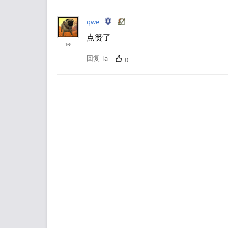
qwe
点赞了
1楼
回复 Ta
0