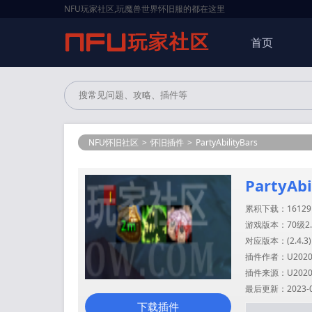
NFU玩家社区,玩魔兽世界怀旧服的都在这里
首页
NFU怀旧社区
>
怀旧插件
>
PartyAbilityBars
PartyAbi
累积下载：16129
游戏版本：70级2.
对应版本：(
2.4.3
)
插件作者：U20200
插件来源：U20200
最后更新：2023-06-
下载插件