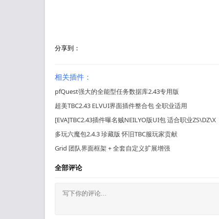
分享到：
相关插件：
pfQuest强大的全能型任务数据库2.43专用版
超美TBC2.43 ELVUI界面插件整合包 全职业适用
[EVA]TBC2.43插件曝名贼NEILYO版UI包 适合职业ZS\DZ\X
多玩六魔包2.4.3 珍藏版 怀旧TBC服玩家贡献
Grid 团队界面框架 + 全套自定义扩展增强
全部评论