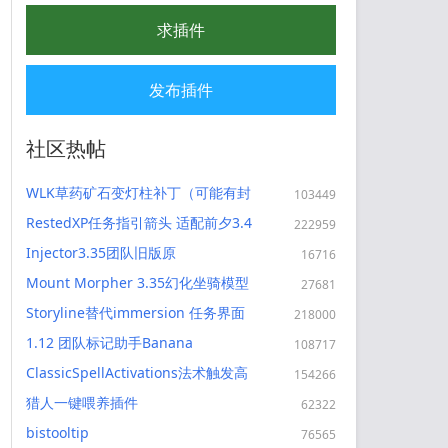
求插件
发布插件
社区热帖
WLK草药矿石变灯柱补丁（可能有封
103449
号风险）
RestedXP任务指引箭头 适配前夕3.4
222959
Injector3.35团队旧版原
16716
Aptechka（奶妈专属插件）
Mount Morpher 3.35幻化坐骑模型
27681
修改器
Storyline替代immersion 任务界面
218000
对话美化 3.35
1.12 团队标记助手Banana
108717
ClassicSpellActivations法术触发高
154266
亮显示适配wlk3.4
猎人一键喂养插件
62322
bistooltip
76565