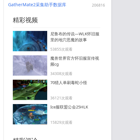
GatherMate2采集助手数据库
206816
精彩视频
尼鲁布的传说—WLK怀旧服
里的地穴恶魔的故事
53855次观看
魔兽世界官方怀旧服宣传视
频cg
34308次观看
70猎人单刷毒蛇小怪
36121次观看
Ice服联盟公会25HLK
15829次观看