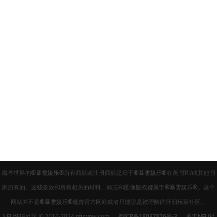
魔兽世界的
®暴雪娱乐®
所有商标或注册商标是归于
®暴雪娱乐®
在美国和/或其他国
家所有的。这些条款和所有相关的材料、标志和图像版权都属于
®暴雪娱乐®
。这个
网站并不是
®暴雪娱乐®
魔兽官方网站或者只能说是被理解的怀旧玩家社区。
NFU怀旧社区 © 2016-2024 nfuwow.com
蜀ICP备18037876号-3
关于NFU社