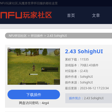
NFU玩家社区,玩魔兽世界怀旧服的都在这里
首页
文章
NFU怀旧社区
>
怀旧插件
>
2.43 SohighUI
2.43 SohighUI
累积下载：11535
游戏版本：70级2.43插件
对应版本：(
2.43
)
插件作者：SohighUI
插件来源：SohighUI
最后更新：2023-06-12 17:23:34
下载插件
插件简介：
2.43 SohighUI
网盘访问密码：4zg4