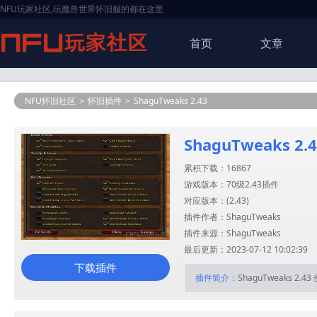
NFU玩家社区,玩魔兽世界怀旧服的都在这里
首页
文章
NFU怀旧社区
>
怀旧插件
>
ShaguTweaks 2.43
ShaguTweaks 2.
累积下载：16867
游戏版本：70级2.43插件
对应版本：(
2.43
)
插件作者：ShaguTweaks
插件来源：ShaguTweaks
最后更新：2023-07-12 10:02:39
下载插件
插件简介：
ShaguTweaks 2.