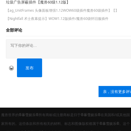
垃圾广告屏蔽插件【魔兽60级1.12版】
【
ag_UnitFrames 头像面板增强
1.12
WOW60级插件
魔兽60级
插件】【
】
【Nightfall 术士夜幕提示】WOW1.12版插件/魔兽60级怀旧服插件
全部评论
发布
亲，没有更多评
魔兽世界的
®暴雪娱乐®
所有商标或注册商标是归于
®暴雪娱乐®
在美国和/或其他国
家所有的。这些条款和所有相关的材料、标志和图像版权都属于
®暴雪娱乐®
。这个