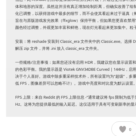
体和地形的深度。虽然这并没有真正增加绘制距离，但确实改善了绘
化已调整，以获得游戏中最多的细节，而不会使其看起来过于逼真（角
旨在与原版游戏发光效果（ffxglow）保持平衡，但如果您更喜欢禁用它，看
颜色经过调整，外观更加丰富和鲜艳，现在灯光看起来更加集中。粒
安装：将 reshade 安装到 Classic_era 文件夹中的 Classic.exe
解压 zip 文件，并将 .ini 放入 classic_era 文件夹。
一些规格/注意事项：如果您还没有启用 HDR，我建议您在显示设
的色彩平衡。我的显示器是 Viotek GNV34DBE Curved | 1
决于个人喜好。游戏中除多重采样技术外，所有设置均为“超级”，多重采
低 FPS，图像差异可以忽略不计）。游戏中亮度和对比度为默认设置
FPS 上限：来自 Reddit 的 FPS 上限信息 -“通常建议将 fps 限制为低于
Hz。这将为您提供最低的输入延迟。这仅适用于具有可变刷新率的显示器，如 g 
0