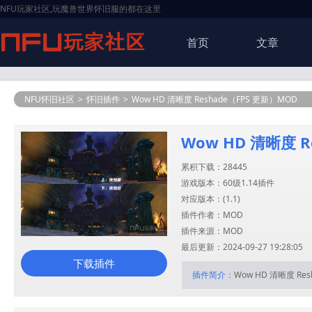
NFU玩家社区,玩魔兽世界怀旧服的都在这里
首页
文章
NFU怀旧社区
>
怀旧插件
>
Wow HD 清晰度 Reshade（FPS 更新）MOD
Wow HD 清晰度 R
累积下载：28445
游戏版本：60级1.14插件
对应版本：(
1.1
)
插件作者：MOD
插件来源：MOD
最后更新：2024-09-27 19:28:05
下载插件
插件简介：
Wow HD 清晰度 Re