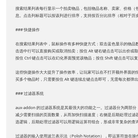
搜索结果列表每行显示一个拍卖物品，包括物品名称、卖家、价格（
息。点击列标题可以按该列进行排序，支持按百分比排序（相对于历
### 快捷操作
在搜索结果列表中，鼠标操作有多种快捷方式：双击蓝色显示的物品数量
击选中行可以直接购买或取消拍卖；按住 Alt 键右键点击可以出价
按住 Ctrl 键点击可以在幻化界面预览该物品；按住 Shift 键点击
这些快捷操作大大提升了操作效率，让玩家可以在不打开额外界面的
买多个物品时，只需要按住 Alt 键连续左键点击即可，无需每次都弹
### 过滤器系统
aux-addon 的过滤器系统是其最强大的功能之一。过滤器分为两部分
减少需要扫描的页面数量，从而加快扫描速度；右侧是后期处理过滤
选逻辑，后期处理过滤器可以用逻辑运算符组合，形成非常复杂的查
过滤器的输入使用波兰表示法（Polish Notation），即运算符放在操作