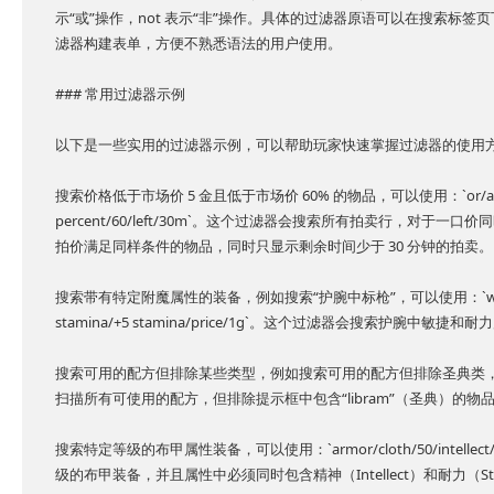
示“或”操作，not 表示“非”操作。具体的过滤器原语可以在搜索标
滤器构建表单，方便不熟悉语法的用户使用。
### 常用过滤器示例
以下是一些实用的过滤器示例，可以帮助玩家快速掌握过滤器的使用
搜索价格低于市场价 5 金且低于市场价 60% 的物品，可以使用：`or/and2/profit/
percent/60/left/30m`。这个过滤器会搜索所有拍卖行，对于一口
拍价满足同样条件的物品，同时只显示剩余时间少于 30 分钟的拍卖。
搜索带有特定附魔属性的装备，例如搜索“护腕中标枪”，可以使用：`wrangler"s wri
stamina/+5 stamina/price/1g`。这个过滤器会搜索护腕中
搜索可用的配方但排除某些类型，例如搜索可用的配方但排除圣典类，可以使用：`r
扫描所有可使用的配方，但排除提示框中包含“libram”（圣典）的物
搜索特定等级的布甲属性装备，可以使用：`armor/cloth/50/intell
级的布甲装备，并且属性中必须同时包含精神（Intellect）和耐力（St