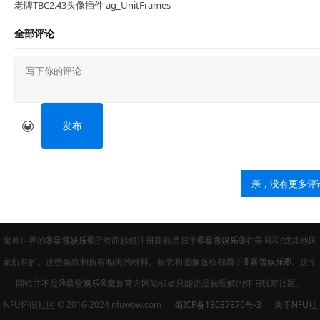
老牌TBC2.43头像插件 ag_UnitFrames
全部评论
发布
亲，没有更多评
魔兽世界的
®暴雪娱乐®
所有商标或注册商标是归于
®暴雪娱乐®
在美国和/或其他国
家所有的。这些条款和所有相关的材料、标志和图像版权都属于
®暴雪娱乐®
。这个
网站并不是
®暴雪娱乐®
魔兽官方网站或者只能说是被理解的怀旧玩家社区。
NFU怀旧社区 © 2016-2024 nfuwow.com
蜀ICP备18037876号-3
关于NFU社