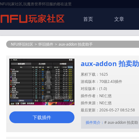
NFU玩家社区,玩魔兽世界怀旧服的都在这里
首页
文章
NFU怀旧社区
>
怀旧插件
>
aux-addon 拍卖助手
aux-addon 拍卖
累积下载：1625
游戏版本：70级2.43插件
对应版本：(
1.0
)
插件作者：NE仁慈
插件来源：NE仁慈
最后更新：2026-05-27 08:52:58
下载插件
插件简介：
# aux-addon 拍卖助