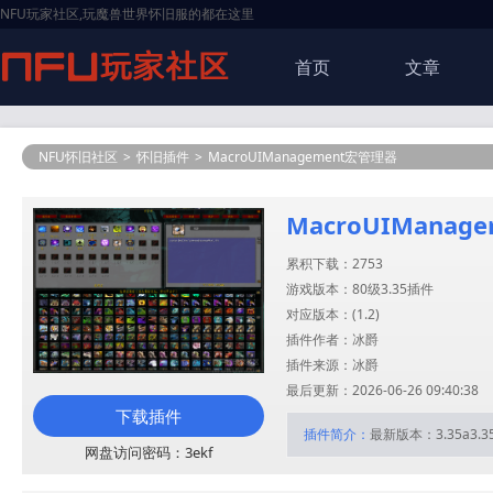
NFU玩家社区,玩魔兽世界怀旧服的都在这里
首页
文章
NFU怀旧社区
>
怀旧插件
>
MacroUIManagement宏管理器
MacroUIMana
累积下载：2753
游戏版本：80级3.35插件
对应版本：(
1.2
)
插件作者：冰爵
插件来源：冰爵
最后更新：2026-06-26 09:40:38
下载插件
插件简介：
最新版本：3.35a3.3
网盘访问密码：3ekf