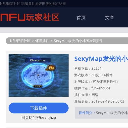
NFU玩家社区,玩魔兽世界怀旧服的都在这里
首页
文章
NFU怀旧社区
>
怀旧插件
>
SexyMap发光的小地图增强插件
SexyMap发光的
累积下载：35254
游戏版本：60级1.14插件
对应版本：(
官方怀旧服插件
)
插件作者：funkehdude
插件来源：网络
最后更新：2019-09-19 09:50:03
下载插件
插件简介：
SexyMap发光的小
网盘访问密码：qhzp