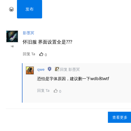
发布
影墨冥
怀旧服 界面设置全是???
1楼
回复 Ta
0
qwe
回复
影墨冥
恐怕是字体原因，建议删一下wdb和wtf
回复 Ta
0
查看更多