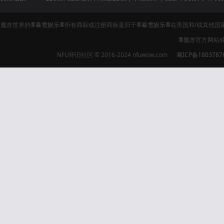
魔兽世界的
®暴雪娱乐®
所有商标或注册商标是归于
®暴雪娱乐®
在美国和/或其他国
®
魔兽官方网站
NFU怀旧社区 © 2016-2024 nfuwow.com
蜀ICP备1803787