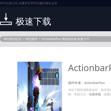
NFU玩家社区,玩魔兽世界怀旧服的都在这里
极速下载
NFU怀旧社区
>
怀旧插件
>
ActionbarPlus 增加动作条 轻量小巧
Actionb
插件作者：ActionbarPlus
本站下载资源除原创外，有些资
除。举报方式：
在线举报
，或通