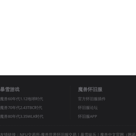
暴雪游戏
魔兽怀旧服
魔兽60年代1.12地球时代
官方怀旧服插件
魔兽70年代2.43TBC时代
怀旧服论坛
魔兽80年代3.35WLK时代
怀旧服APP
友情链接：
NFU交易所-魔兽世界怀旧服交易
|
暴雪娱乐
|
魔兽中文官网（网易