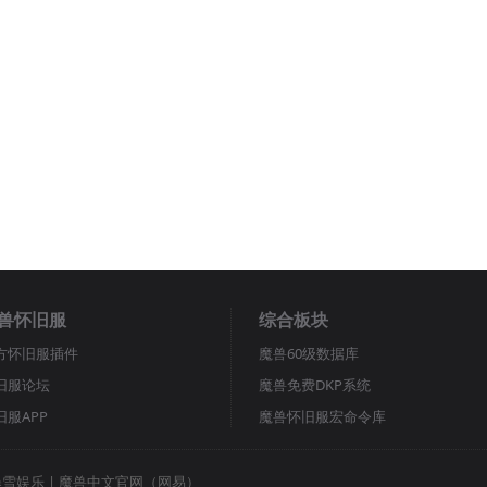
兽怀旧服
综合板块
方怀旧服插件
魔兽60级数据库
旧服论坛
魔兽免费DKP系统
旧服APP
魔兽怀旧服宏命令库
暴雪娱乐
|
魔兽中文官网（网易）