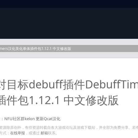
Timers汉化美化单体插件包1.12.1 中文修改版
目标debuff插件DebuffT
插件包1.12.1 中文修改版
NFU社区群kelon 更新Qcat汉化
资源除原创外，有些资源转载自各大游戏论坛及游戏下载站，并全部为免费分享。若有
方式：
在线举报
，或通过
邮箱
联系。