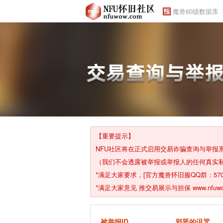
魔兽60级数据库
【重要提示】
NFU社区将在正式启用交易诈骗查询与举
（我们不会透露被举报或举报人的任何真实
*满足大家要求，[官方魔兽怀旧服QQ群：57029726
*满足大家意见 推交易展示与担保 www.nfuwow.
被举报ID
邪恶的诅咒