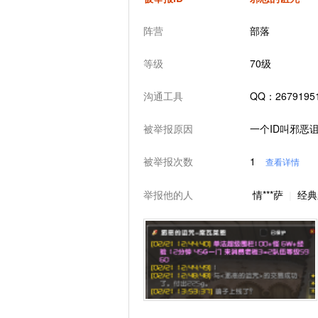
阵营
部落
等级
70级
沟通工具
QQ：26791
被举报原因
一个ID叫邪恶
被举报次数
1
查看详情
举报他的人
情***萨
经典
|