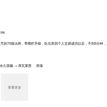
95194
诅咒的70级法师，带围栏升级，队伍里四个人交易成功以后，不到5分钟
永久国服 -> 席瓦莱恩
部落
|
查看更多