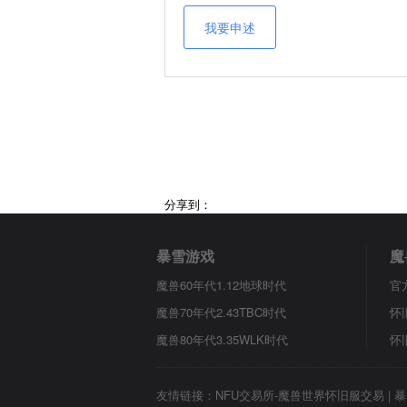
我要申述
分享到：
暴雪游戏
魔
魔兽60年代1.12地球时代
官
魔兽70年代2.43TBC时代
怀
魔兽80年代3.35WLK时代
怀
友情链接：
NFU交易所-魔兽世界怀旧服交易
|
暴