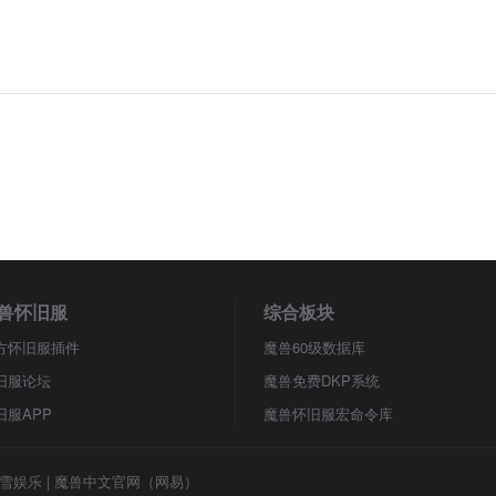
兽怀旧服
综合板块
方怀旧服插件
魔兽60级数据库
旧服论坛
魔兽免费DKP系统
旧服APP
魔兽怀旧服宏命令库
雪娱乐
|
魔兽中文官网（网易）