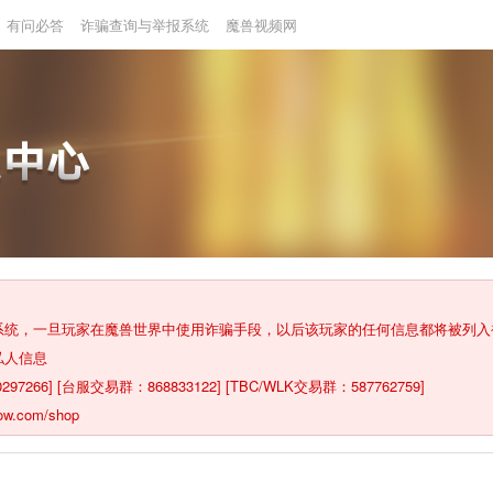
有问必答
诈骗查询与举报系统
魔兽视频网
报系统，一旦玩家在魔兽世界中使用诈骗手段，以后该玩家的任何信息都将被列
私人信息
6] [台服交易群：868833122] [TBC/WLK交易群：587762759]
com/shop