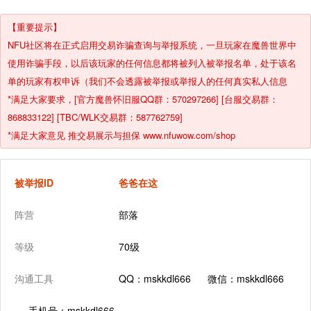
【重要提示】
NFU社区将在正式启用交易诈骗查询与举报系统，一旦玩家在魔兽世界中
使用诈骗手段，以后该玩家的任何信息都将被列入被举报名单，处于该名
单的玩家有权申诉（我们不会透露被举报或举报人的任何真实私人信息
*满足大家要求，[官方魔兽怀旧服QQ群：570297266] [台服交易群：
868833122] [TBC/WLK交易群：587762759]
*满足大家意见 推交易展示与担保 www.nfuwow.com/shop
被举报ID
爸爸在这
阵营
部落
等级
70级
沟通工具
QQ：mskkdl666 微信：mskkdl666
手机号：mskkdl666