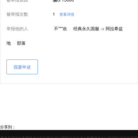
被举报次数
1
查看详情
举报他的人
不***欢
经典永久国服 -> 阿拉希盆
|
地
部落
|
我要申述
分享到：
魔兽世界的
®暴雪娱乐®
所有商标或注册商标是归于
®暴雪娱乐®
在美国和/或其他国家