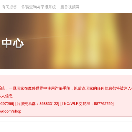
有问必答
诈骗查询与举报系统
魔兽视频网
报系统，一旦玩家在魔兽世界中使用诈骗手段，以后该玩家的任何信息都将被列
私人信息
6] [台服交易群：868833122] [TBC/WLK交易群：587762759]
com/shop