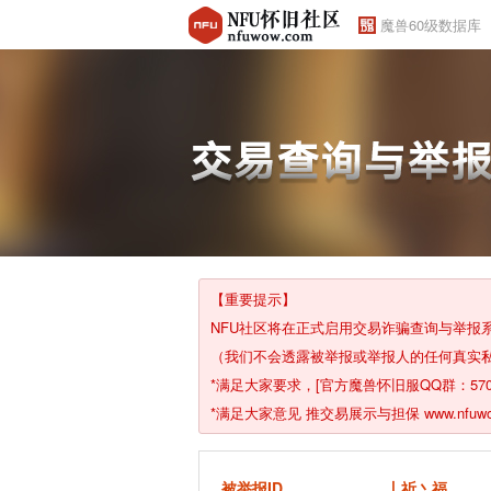
魔兽60级数据库
【重要提示】
NFU社区将在正式启用交易诈骗查询与举
（我们不会透露被举报或举报人的任何真实
*满足大家要求，[官方魔兽怀旧服QQ群：57029726
*满足大家意见 推交易展示与担保 www.nfuwow.
被举报ID
丨祈丶福