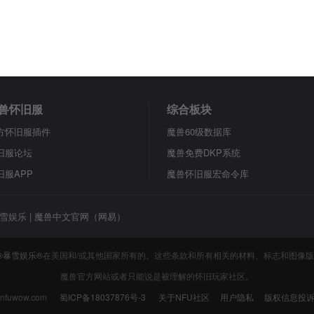
兽怀旧服
综合板块
方怀旧服插件
魔兽60级数据库
旧服论坛
魔兽免费DKP系统
旧服APP
魔兽怀旧服宏命令库
雪娱乐
|
魔兽中文官网（网易）
®暴雪娱乐®
在美国和/或其他国家所有的。这些条款和所有相关的材料、标志和图像
魔兽官方网站或者只能说是被理解的怀旧玩家社区。
nfuwow.com
蜀ICP备18037876号-3
关于NFU社区
用户隐私
版权信息投