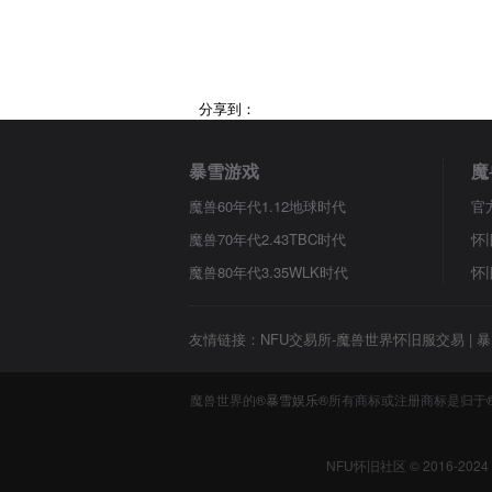
分享到：
暴雪游戏
魔
魔兽60年代1.12地球时代
官
魔兽70年代2.43TBC时代
怀
魔兽80年代3.35WLK时代
怀
友情链接：
NFU交易所-魔兽世界怀旧服交易
|
暴
魔兽世界的
®暴雪娱乐®
所有商标或注册商标是归于
NFU怀旧社区 © 2016-2024 