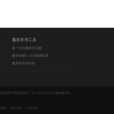
魔兽常用工具
第一次玩魔兽怀旧服
魔兽60级1.12天赋模拟器
魔兽怀旧插件站
版权都属于
®暴雪娱乐®
。这个网站并不是
®暴雪娱乐®
诉指引
社区公约
广告合作