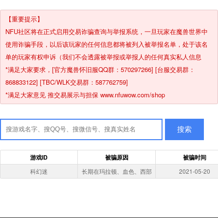
【重要提示】
NFU社区将在正式启用交易诈骗查询与举报系统，一旦玩家在魔兽世界中
使用诈骗手段，以后该玩家的任何信息都将被列入被举报名单，处于该名
单的玩家有权申诉（我们不会透露被举报或举报人的任何真实私人信息
*满足大家要求，[官方魔兽怀旧服QQ群：570297266] [台服交易群：
868833122] [TBC/WLK交易群：587762759]
*满足大家意见 推交易展示与担保 www.nfuwow.com/shop
搜索
游戏ID
被骗原因
被骗时间
科幻迷
长期在玛拉顿、血色、西部
2021-05-20
荒野骗G,带刷收G后下线