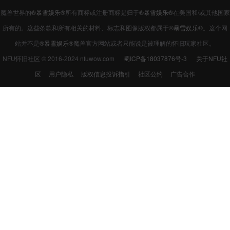
魔兽世界的
®暴雪娱乐®
所有商标或注册商标是归于
®暴雪娱乐®
在美国和/或其他国家
所有的。这些条款和所有相关的材料、标志和图像版权都属于
®暴雪娱乐®
。这个网
站并不是
®暴雪娱乐®
魔兽官方网站或者只能说是被理解的怀旧玩家社区。
NFU怀旧社区 © 2016-2024 nfuwow.com
蜀ICP备18037876号-3
关于NFU社
区
用户隐私
版权信息投诉指引
社区公约
广告合作