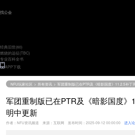
找公会
专题
经典旧世(60)
燃烧的远征(TBC)
专业百科全书
APP下载
NFU玩家社区
>
所有资讯
>
军团重制版已在PTR及《暗影国度》11.2.5补
军团重制版已在PTR及《暗影国度》11
明中更新
作者：NFU资讯频道 来源：互联网 发布时间：2025-09-12 00:00:00
进入论