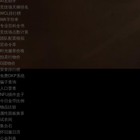
AI宏助手
竞技场天梯排名
WCL排行榜
WA字符串
专业百科全书
竞技场点数计算
团队配置模拟
宏命令库
时光徽章价格
拍卖行物价
G团物价
荣誉排行榜
免费DKP系统
骗子查询
人口普查
NFU插件盒子
今日金币比例
物品比较
属性面板换算
试衣间
集合石
怀旧服日历
公会列表