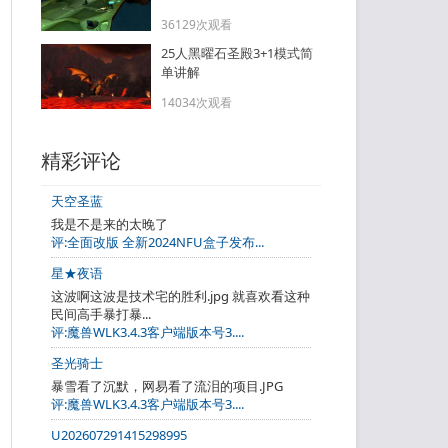
36129次观看
25人黑曜石圣殿3+1模式简
单讲解
14034次观看
精彩评论
天空圣蓝
我是不是来的太晚了
评:全面改版 全新2024NFU盒子发布...
星★夜语
这波啊这波是技术宅的胜利.jpg 就喜欢看这种
民间高手暴打暴...
评:魔兽WLK3.4.3客户端版本号3....
圣光骑士
暴雪看了沉默，网易看了流泪的项目.JPG
评:魔兽WLK3.4.3客户端版本号3....
U202607291415298995