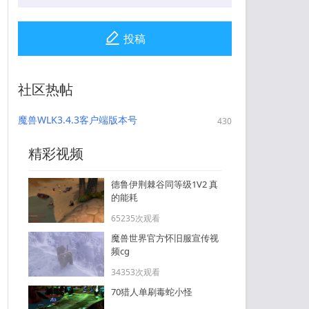
投稿
社区热帖
魔兽WLK3.4.3客户端版本号
430
3.4.3.54261以及专用HermesProx
用现代客户端玩335版本
精彩视频
德鲁伊荆棘谷同等级1V2 真
的能耗
65235次观看
魔兽世界官方怀旧服宣传视
频cg
34353次观看
70猎人单刷毒蛇小怪