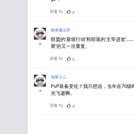
回复 Ta
0
糖果魔法师
联盟的‘盾墙行动’和部落的‘主宰进攻’
2楼
斯’的又一次重复。
回复 Ta
0
海豚之心
PvP装备变化？我只想说，当年在70
1楼
光飞逝啊。
回复 Ta
0