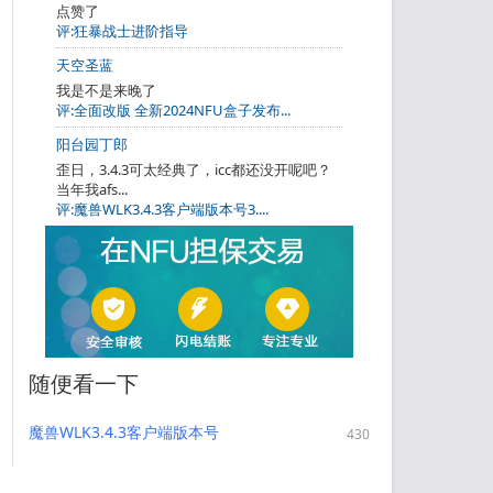
点赞了
评:狂暴战士进阶指导
天空圣蓝
我是不是来晚了
评:全面改版 全新2024NFU盒子发布...
阳台园丁郎
歪日，3.4.3可太经典了，icc都还没开呢吧？
当年我afs...
评:魔兽WLK3.4.3客户端版本号3....
随便看一下
魔兽WLK3.4.3客户端版本号
430
3.4.3.54261以及专用HermesProx
用现代客户端玩335版本