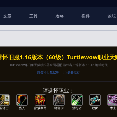
文章
工具
攻略
插件
论坛
怀旧服1.16版本（60级）Turtlewow职业
Turtlewow怀旧服天赋模拟器全面适配 游戏客户端版本：1.16 地球时代
魔兽怀旧数据库
BIS装备推荐
请选择职业：
圣骑士
猎人
萨满祭司
德鲁伊
潜行者
牧师
术士