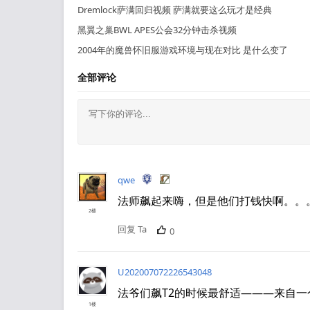
Dremlock萨满回归视频 萨满就要这么玩才是经典
黑翼之巢BWL APES公会32分钟击杀视频
2004年的魔兽怀旧服游戏环境与现在对比 是什么变了
全部评论
qwe
法师飙起来嗨，但是他们打钱快啊。。
2楼
回复 Ta
0
U202007072226543048
法爷们飙T2的时候最舒适———来自一
1楼