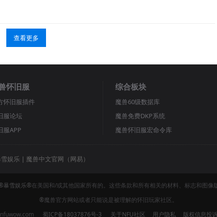
查看更多
兽怀旧服
综合板块
方怀旧服插件
魔兽60级数据库
旧服论坛
魔兽免费DKP系统
旧服APP
魔兽怀旧服宏命令库
暴雪娱乐
|
魔兽中文官网（网易）
®暴雪娱乐®
在美国和/或其他国家所有的。这些条款和所有相关的材料、标志和图像
®
魔兽官方网站或者只能说是被理解的怀旧玩家社区。
nfuwow.com
蜀ICP备18037876号-3
关于NFU社区
用户隐私
版权信息投