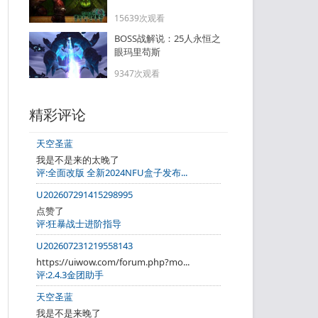
15639次观看
BOSS战解说：25人永恒之
眼玛里苟斯
9347次观看
精彩评论
天空圣蓝
我是不是来的太晚了
评:全面改版 全新2024NFU盒子发布...
U202607291415298995
点赞了
评:狂暴战士进阶指导
U202607231219558143
https://uiwow.com/forum.php?mo...
评:2.4.3金团助手
天空圣蓝
我是不是来晚了