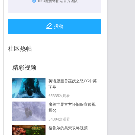
NFU魔兽怀旧站官方团队
投稿
社区热帖
精彩视频
英语版魔兽巫妖之怒CG中英
字幕
65335次观看
魔兽世界官方怀旧服宣传视
频cg
34304次观看
格鲁尔的巢穴攻略视频