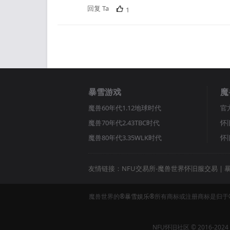
回复 Ta
1
暴雪游戏
魔
魔兽60年代1.12地球时代
官
魔兽70年代2.43TBC时代
怀
魔兽80年代3.35WLK时代
怀
友情链接：
NFU交易所-魔兽世界怀旧服交易
|
魔兽世界的
®暴雪娱乐®
所有商标或注册商标是归于
NFU怀旧社区 © 2016-2024 