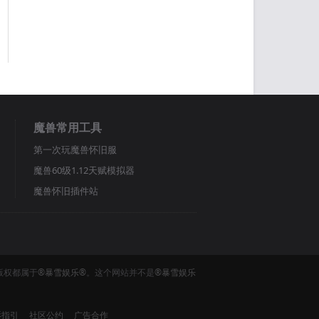
魔兽常用工具
第一次玩魔兽怀旧服
魔兽60级1.12天赋模拟器
魔兽怀旧插件站
版权都属于
®暴雪娱乐®
。这个网站并不是
®暴雪娱乐
诉指引
社区公约
广告合作