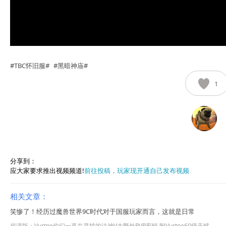
#TBC怀旧服#
#黑暗神庙#
1
分享到：
应大家要求推出视频频道!
前往投稿，玩家现开通自己发布视频
相关文章：
笑惨了！经历过魔兽世界9C时代对于国服玩家而言，这就是日常
超清版：Vurtne你们一直在寻找的法神V大野外PVP剪辑
附Vurtne60级天赋