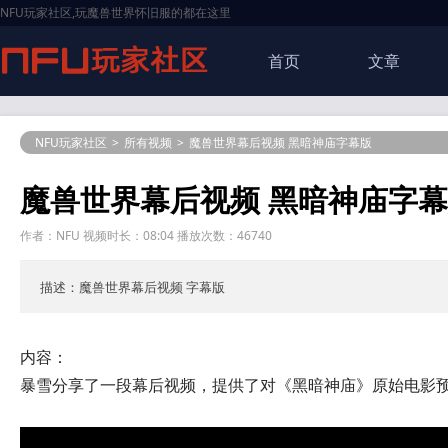
NFU玩家社区,玩魔兽世界怀旧服的都在这里
首页
文章
NFU玩家社区
>
所有视频
>
魔兽世界幕后视频 黑暗神庙字幕版
魔兽世界幕后视频 黑暗神庙字
作者：NFU 视频时长：08:04 播放次数：46740
描述：魔兽世界幕后视频 字幕版
内容：
暴雪分享了一段幕后视频，提供了对《黑暗神庙》原始电影