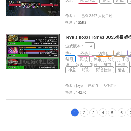
类别：
死亡骑士
邪恶
鲜血
作者： 已有 2867 人使用过
热度：
13593
Jeyp's Boss Frames BOSS多目
游戏版本：
3.4
类别：
圣骑士
德鲁伊
战士
祭司
惩戒
神圣
防护
平衡
识
毁灭
邪恶
鲜血
冰霜
神圣
暗影
野兽控制
射击
作者：Jeyp 已有 511 人使用过
热度：
14370
1
2
3
4
5
6