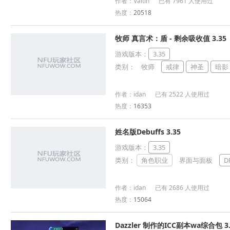
作者：Valtin 已有 7961 人使用过
热度：
20518
牧师 真言术：盾 - 剩余吸收值 3.35
游戏版本：
3.35
类别：
牧师
戒律
神圣
暗影
作者：idan 已有 2522 人使用过
热度：
16353
姓名版Debuffs 3.35
游戏版本：
3.35
类别：
角色职业
界面与面板
D
作者：idan 已有 2686 人使用过
热度：
15064
Dazzler 制作的ICC副本wa综合包 3.