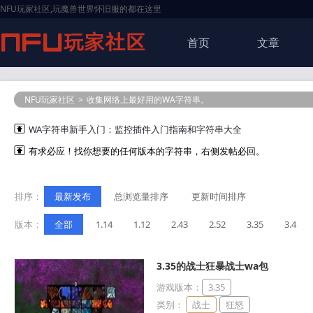
NFU玩家社区,玩魔兽世界怀旧服的都在这里
首页
文章
NFU玩家社区
>
收集网络上最好用的WA字符串。
WA字符串新手入门：监控插件入门指南和字符串大全
有求必应！找你想要的任何版本的字符串，右侧发帖必回。
排序：
最新发布
总浏览量排序
更新时间排序
版本：
全部
1.14
1.12
2.43
2.52
3.35
3.4
3.35的战士狂暴战士wa包
游戏版本：
3.35
类别：
战士
狂怒