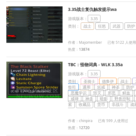
3.35战士复仇触发提示wa
游戏版本：
3.35
类别：
战士
狂怒
武器
防护
作者：Majomember 已有 5122 人使
热度：
13874
TBC：怪物词典 - WLK 3.35a
游戏版本：
3.35
类别：
圣骑士
德鲁伊
战士
祭司
通用
惩戒
神圣
防护
恶魔学识
毁灭
邪恶
鲜血
戒律
神圣
暗影
野兽控制
索
收藏品
货币
非战斗
成
作者：chinpira 已有 599 人使用过
热度：
12720