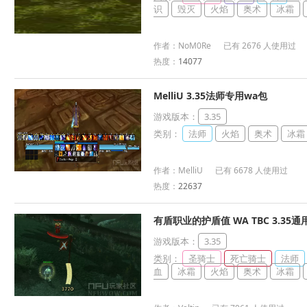
识
毁灭
火焰
奥术
冰霜
作者：NoM0Re 已有 2676 人使用过
热度：
14077
MelliU 3.35法师专用wa包
游戏版本：
3.35
类别：
法师
火焰
奥术
冰霜
作者：MelliU 已有 6678 人使用过
热度：
22637
有盾职业的护盾值 WA TBC 3.35通
游戏版本：
3.35
类别：
圣骑士
死亡骑士
法师
血
冰霜
火焰
奥术
冰霜