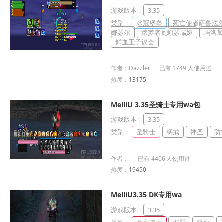
游戏版本：
3.35
类别：
冰冠堡垒
死亡使者萨鲁法
娜瑟尔
踏梦者瓦莉瑟瑞娅
玛洛
鲜血王子议会
作者：Dazzler 已有 1749 人使用过
热度：
13175
MelliU 3.35圣骑士专用wa包
游戏版本：
3.35
类别：
圣骑士
惩戒
神圣
防
作者： 已有 4406 人使用过
热度：
19450
MelliU3.35 DK专用wa
游戏版本：
3.35