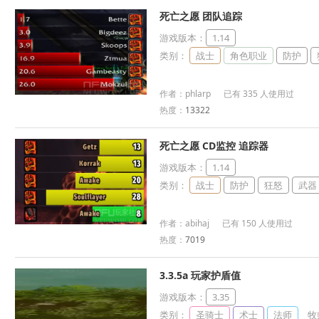
死亡之愿 团队追踪
游戏版本：
1.14
类别：
战士
角色职业
防护
作者：phlarp 已有 335 人使用过
热度：
13322
死亡之愿 CD监控 追踪器
游戏版本：
1.14
类别：
战士
防护
狂怒
武器
作者：abihaj 已有 150 人使用过
热度：
7019
3.3.5a 玩家护盾值
游戏版本：
3.35
类别：
圣骑士
术士
法师
牧