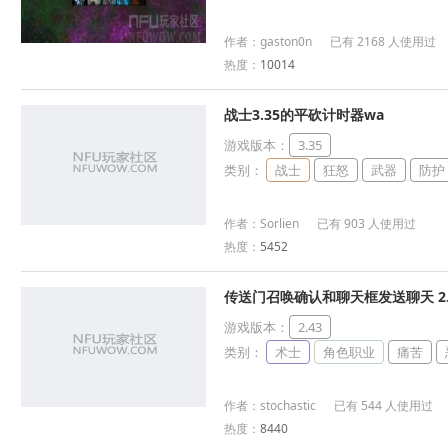
作者：gaston0n 已有 2168 人使用过
热度：
10014
战士3.35的平砍计时器wa
游戏版本：
3.35
类别：
战士
狂怒
武器
防护
作者：Sorlien 已有 903 人使用过
热度：
5452
传送门召唤确认和聊天框发送聊天 2.43
游戏版本：
2.43
类别：
术士
角色职业
痛苦
作者：stochastic 已有 544 人使用过
热度：
8440