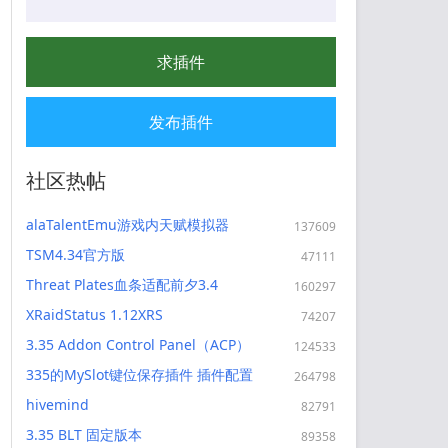
求插件
发布插件
社区热帖
alaTalentEmu游戏内天赋模拟器
137609
wlk3.4
TSM4.34官方版
47111
TradeSkillMaster4.34
Threat Plates血条适配前夕3.4
160297
XRaidStatus 1.12XRS
74207
3.35 Addon Control Panel（ACP）
124533
插件管理
335的MySlot键位保存插件 插件配置
264798
云分享导入导出插件
hivemind
82791
3.35 BLT 固定版本
89358