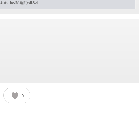
diatorlosSA适配wlk3.4
0