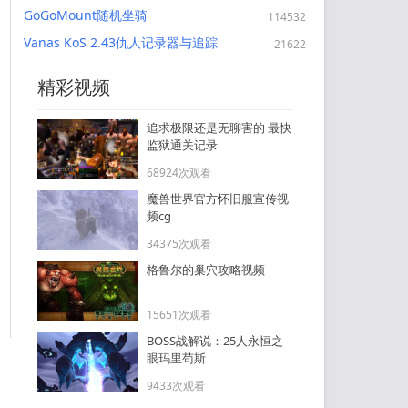
GoGoMount随机坐骑
114532
Vanas KoS 2.43仇人记录器与追踪
21622
精彩视频
追求极限还是无聊害的 最快
监狱通关记录
68924次观看
魔兽世界官方怀旧服宣传视
频cg
34375次观看
格鲁尔的巢穴攻略视频
15651次观看
BOSS战解说：25人永恒之
眼玛里苟斯
9433次观看