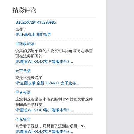
精彩评论
U202607291415298995
点赞了
评:狂暴战士进阶指导
书籍收藏家
说真的搞这个真的不会被封吗.jpg 我寻思暴雪
现在法务部闲的...
评:魔兽WLK3.4.3客户端版本号3....
天空圣蓝
我是不是来晚了
评:全面改版 全新2024NFU盒子发布...
星★夜语
这波啊这波是技术宅的胜利.jpg 就喜欢看这种
民间高手暴打暴...
评:魔兽WLK3.4.3客户端版本号3....
圣光骑士
暴雪看了沉默，网易看了流泪的项目.JPG
评:魔兽WLK3.4.3客户端版本号3....