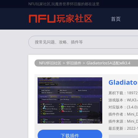
NFU玩家社区,玩魔兽世界怀旧服的都在这里
首页
NFU怀旧社区
>
怀旧插件
>
GladiatorlosSA适配wlk3.4
Gladiat
累积下载：18972
游戏版本：WLK3.
对应版本：(
3.4.0
)
插件作者：Mini_Dr
插件来源：Mini_Dr
最后更新：2022-10-
下载插件