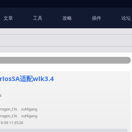
文章
工具
攻略
插件
论坛
orlosSA适配wlk3.4
4
agon_CN、 zuhligang
agon_CN、 zuhligang
09 11:35:26