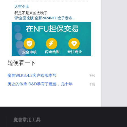
天空圣蓝
我是不是来的太晚了
评:全面改版 全新2024NFU盒子发布...
随便看一下
魔兽WLK3.4.3客户端版本号
759
3.4.3.54261以及专用HermesProx
历史的传承 D&D孕育了魔兽，几十年
119
用现代客户端玩335版本
后魔兽又反哺D&D
魔兽常用工具