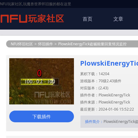
NFU玩家社区,玩魔兽世界怀旧服的都在这里
首页
文章
NFU怀旧社区
>
怀旧插件
>
PlowskiEnergyTick盗贼能量回复情况监控
PlowskiEner
累积下载：14204
游戏版本：70级2.43插件
对应版本：(
2.43
)
插件作者：PlowskiEnergyTick
插件来源：PlowskiEnergyTick
最后更新：2024-01-06 15:52:22
下载插件
插件简介：
PlowskiEnergy