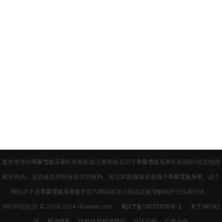
魔兽世界的
®暴雪娱乐®
所有商标或注册商标是归于
®暴雪娱乐®
在美国和/或其他国
家所有的。这些条款和所有相关的材料、标志和图像版权都属于
®暴雪娱乐®
。这个
网站并不是
®暴雪娱乐®
魔兽官方网站或者只能说是被理解的怀旧玩家社区。
NFU怀旧社区 © 2016-2024 nfuwow.com
蜀ICP备18037876号-3
关于NFU社
区
用户隐私
版权信息投诉指引
社区公约
广告合作