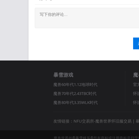
暴雪游戏
魔
魔兽60年代1.12地球时代
官
魔兽70年代2.43TBC时代
怀
魔兽80年代3.35WLK时代
怀
友情链接：
NFU交易所-魔兽世界怀旧服交易
|
魔兽世界的
®暴雪娱乐®
所有商标或注册商标是归于