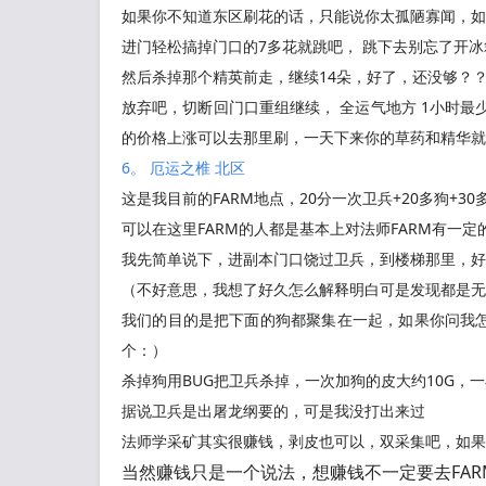
如果你不知道东区刷花的话，只能说你太孤陋寡闻，如
进门轻松搞掉门口的7多花就跳吧， 跳下去别忘了开冰
然后杀掉那个精英前走，继续14朵，好了，还没够？
放弃吧，切断回门口重组继续， 全运气地方 1小时最
的价格上涨可以去那里刷，一天下来你的草药和精华就
6。 厄运之椎 北区
这是我目前的FARM地点，20分一次卫兵+20多狗+3
可以在这里FARM的人都是基本上对法师FARM有一
我先简单说下，进副本门口饶过卫兵，到楼梯那里，好
（不好意思，我想了好久怎么解释明白可是发现都是无
我们的目的是把下面的狗都聚集在一起，如果你问我
个：）
杀掉狗用BUG把卫兵杀掉，一次加狗的皮大约10G，一
据说卫兵是出屠龙纲要的，可是我没打出来过
法师学采矿其实很赚钱，剥皮也可以，双采集吧，如果
当然赚钱只是一个说法，想赚钱不一定要去FA