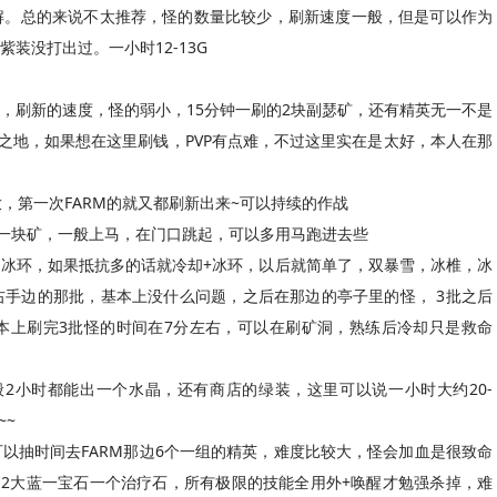
解。总的来说不太推荐，怪的数量比较少，刷新速度一般，但是可以作为
装没打出过。一小时12-13G
，刷新的速度，怪的弱小，15分钟一刷的2块副瑟矿，还有精英无一不是
挣之地，如果想在这里刷钱，PVP有点难，不过这里实在是太好，本人在那
，第一次FARM的就又都刷新出来~可以持续的作战
刷一块矿，一般上马，在门口跳起，可以多用马跑进去些
冰环，如果抵抗多的话就冷却+冰环，以后就简单了，双暴雪，冰椎，冰
手边的那批，基本上没什么问题，之后在那边的亭子里的怪， 3批之后
本上刷完3批怪的时间在7分左右，可以在刷矿洞，熟练后冷却只是救命
，一般2小时都能出一个水晶，还有商店的绿装，这里可以说一小时大约20-
~~
以抽时间去FARM那边6个一组的精英，难度比较大，怪会加血是很致命
了2大蓝一宝石一个治疗石，所有极限的技能全用外+唤醒才勉强杀掉，难