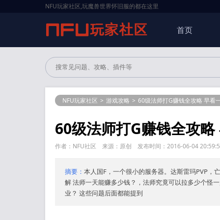
NFU玩家社区,玩魔兽世界怀旧服的都在这里
首页
NFU玩家社区
>
游戏攻略
>
60级法师打G赚钱全攻略 早看
60级法师打G赚钱全攻略
作者：NFU社区 来源：原创 发布时间：2016-06-04 20:59
摘要：
本人国F，一个很小的服务器。达斯雷玛PVP，
解 法师一天能赚多少钱？，法师究竟可以拉多少个怪
业？ 这些问题后面都能提到