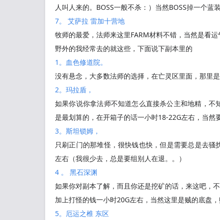
人叫人来的。BOSS一般不杀：）当然BOSS掉一个蓝
7。 艾萨拉 雷加十营地
牧师的最爱，法师来这里FARM材料不错，当然是看运
野外的我经常去的就这些，下面说下副本里的
1。血色修道院。
没有悬念，大多数法师的选择，在亡灵区里面，那里是
2。玛拉盾，
如果你说你拿法师不知道怎么直接杀公主和地精，不知
是最划算的，在开箱子的话一小时18-22G左右，当
3。斯坦锁姆，
只刷正门的那堆怪，很快钱也快，但是需要总是去骚扰
左右（我很少去，总是要组别人在退。。）
4 。 黑石深渊
如果你对副本了解，而且你还是挖矿的话，来这吧，不错
加上打怪的钱一小时20G左右，当然这里是贼的底盘
5。厄运之椎 东区