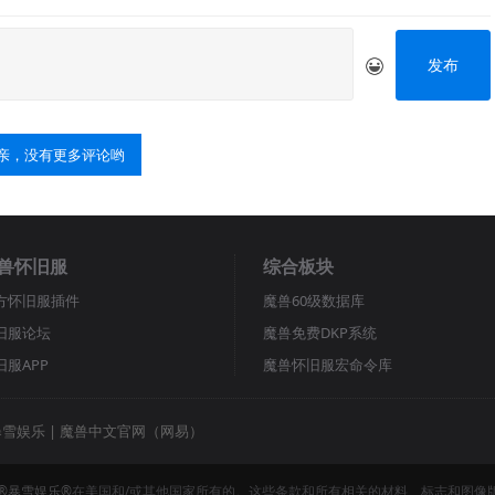
发布
亲，没有更多评论哟
兽怀旧服
综合板块
方怀旧服插件
魔兽60级数据库
旧服论坛
魔兽免费DKP系统
旧服APP
魔兽怀旧服宏命令库
暴雪娱乐
|
魔兽中文官网（网易）
®暴雪娱乐®
在美国和/或其他国家所有的。这些条款和所有相关的材料、标志和图像