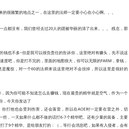
落来的很频繁的地点之一，在这里的法师一定要小心在小心啊。。。
一点都没有，我们曾经去过20人的团被华丽的清了出来。。。 残念，那
出的钱也不多~但是我可以很负责任的告诉你，这里绝对有赚头，先不说这
速度吧，你是打不完的，里面的地图很大，你可以无限的FARM，拿钱，
然是魔纹，对一个60的法师来说这里绝对不会挂掉，所以这里是很好的
你，因为你可能不知道怎么去赚钱，现在最贵的精华就是空气，作为一个
诉你，今天你发达了
，你打他也会受到伤害，还会落雷，所以在AOE时一定要在雷之外，切
一些，一天如果什么都不做的话打6-7个精华吧。还有少量的装备，主要
打了9个精华。是给朋友打的：（，等行会消息吧，如果有入侵者，会有