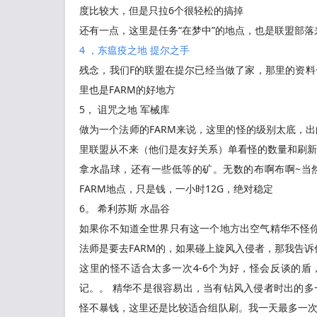
度比较大，但是只拉6个很轻松的搞掉
还有一点，这里是任务“在梦中”的地点，也是联盟部
4 ，东瘟疫之地 提尔之手
残念，我们F的联盟在提尔已经当做了家，那里的资料
里也是FARM的好地方
5， 诅咒之地 军械库
做为一个法师的FARM来说，这里的怪的级别太底，
里联盟从不来（他们是友好关系）单看怪的数量和刷新
拿水晶球，还有一些低等的矿。无数的布啊布啊~当
FARM地点，只是钱，一小时12G，绝对稳定
6。 希利苏斯 水晶谷
如果你不知道全世界只有这一个地方出空气精华不怪
法师是要去FARM的，如果碰上旋风入侵者，那我告
这里的怪不适合太多一次4-6个为好，怪会反谈的盾
记。。 精华不是很容易出，当有钻风入侵者时出的多
怪不暴钱，这里还是比较适合组队刷。我一天最多一次