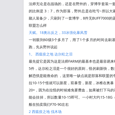
法师无论是在战场的，还是在野外的，穿博学套装一套
的比例是 3：7，作为部落，野外总是在吃亏~所以
鄙人装备少，只刷到了一套博学，8件无BUFF7000
联盟怎么样
天赋。18奥出反之，33冰强化暴风雪
一转眼到60级3个多月了，用了1个多月的时间去刷
跑，先从野外说起
1。 西瘟疫之地 达尔松之泪
最先提它是因为这是法师FARM的最基本也是最容易
5件，达尔松之泪是一个很好的原则，怪的刷新快，数
解恐惧是能救命的 ，这里唯一缺点就是部落和联盟的
拉10-15个怪就可以新星，双暴雪，新星，冰椎在
20+，因为在拉怪的时候难免要费血，如果被打下马的话
能会挂掉，所以数量10-15即可。一小时大约15-
般在拍卖我们F70-90左右
2 西瘟疫之地 伐木场