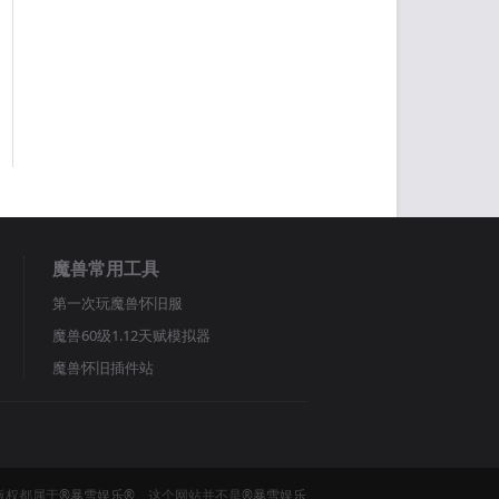
魔兽常用工具
第一次玩魔兽怀旧服
魔兽60级1.12天赋模拟器
魔兽怀旧插件站
版权都属于
®暴雪娱乐®
。这个网站并不是
®暴雪娱乐