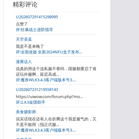
精彩评论
U202607291415298995
点赞了
评:狂暴战士进阶指导
天空圣蓝
我是不是来晚了
评:全面改版 全新2024NFU盒子发布...
漫展达人
说真的用这个连私服不香吗，国服都重启了谁
还玩外服啊，延迟高成...
评:魔兽WLK3.4.3客户端版本号3....
U202607231219558143
https://uiwow.com/forum.php?mo...
评:2.4.3金团助手
美食摄影师
说实话现在还有人在折腾这个我是服气的，又
不是不能用（指正式服...
评:魔兽WLK3.4.3客户端版本号3....