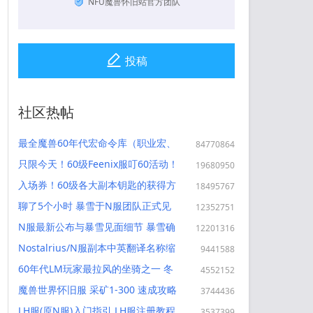
NFU魔兽怀旧站官方团队
投稿
社区热帖
最全魔兽60年代宏命令库（职业宏、
84770864
副本宏、各种宏）
只限今天！60级Feenix服叮60活动！
19680950
叮号图文教程 错过后悔 小编已成
入场券！60级各大副本钥匙的获得方
18495767
功！！！
法 MCBWL黑龙MM门任务
聊了5个小时 暴雪于N服团队正式见
12352751
面完毕 透露了很多让我们兴奋的事
N服最新公布与暴雪见面细节 暴雪确
12201316
附原文和分析
认想要官方怀旧服！！！ 附图和原文
Nostalrius/N服副本中英翻译名称缩
9441588
写
60年代LM玩家最拉风的坐骑之一 冬
4552152
泉谷刷到霜刃豹 获取攻略
魔兽世界怀旧服 采矿1-300 速成攻略
3744436
篇 矿石分布图
LH服(原N服)入门指引 LH服注册教程
3537399