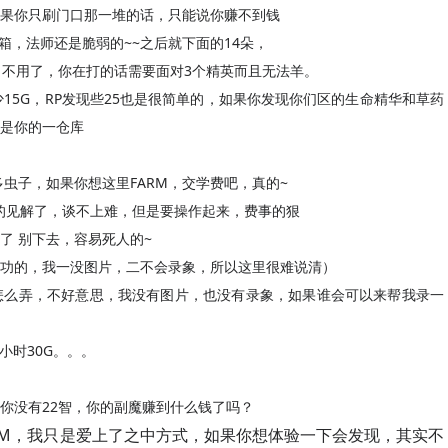
果你只刷门口那一堆的话，只能说你赚不到钱
箱，法师还是脆弱的~~之后就下面的14朵，
？不用了，你在打的话需要面对3个精英而且无法羊。
少15G，RP发现些25也是很简单的，如果你发现你们区的生命精华和草药
是你的一仓库
0多虫子，如果你想这里FARM，交学费吧，真的~
定的见解了，谈不上难，但是要操作起来，费事的狠
了 别下去，容易死人的~
功的，我一没图片，二不会录象，所以这里很难说清）
怎么弄，不好意思，我没有图片，也没有录象，如果谁会可以来帮我录一
小时30G。。。
你没有22智，你的副魔赚到什么钱了吗？
RM，我只是爱上了之中方式，如果你想体验一下会发现，其实不