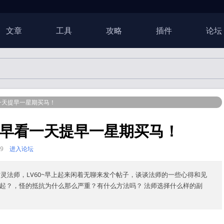
文章
工具
攻略
插件
论坛
一天提早一星期买马！
 早看一天提早一星期买马！
:59
进入论坛
亡灵法师，LV60~早上起来闲着无聊来发个帖子，谈谈法师的一些心得和见
一起？，怪的抵抗为什么那么严重？有什么方法吗？ 法师选择什么样的副