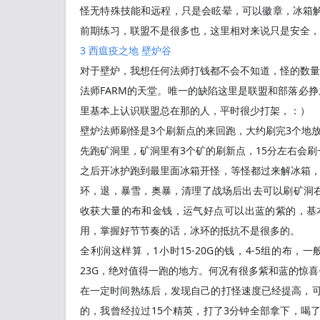
怪无特殊技能和远程，只是会眩晕，可以徽章，冰箱
前期练习，联盟不是很多也，这里相对来说只是安全，紫
3 西瘟疫之地 壁炉谷
对于壁炉，我想任何法师打钱都不会不知道，怪的数量
法师FARM的天堂。唯一的缺陷这里是联盟和部落必
里基本上认识联盟总在那的人，平时很少打架，：）
壁炉法师刷怪是3个刷新点的来回跑，大约刷完3个地放
先跑矿洞里，矿洞里有3个矿的刷新点，15分左右会
之后开冰护跑到最里面冰箱开怪，等怪都过来解冰箱，
环，退，暴雪，奥暴，清理了战场后出去可以刷矿洞右
收获大量的布和金钱，运气好点可以出蓝的紫的，基
用，掌握好节节奏的话，冰环的抵抗不是很多的。
全利润这样算，1小时15-20G的钱，4-5组的布
23G，绝对值得一跑的地方。何况有很多紫和蓝的惊喜
在一定时间熟练后，发现自己的打怪速度已经提高，可
的，我曾经拉过15个精英，打了3分钟全部拿下，喝