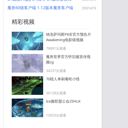
Lights hope服官网注册地址 新LH服
魔兽60级客户端 1.12版本魔兽客户端
3501473
与E服 nostalrius N服关系
魔兽世界1.12英文客户端 中台英魔兽
怀旧服完整纯净客户端下载
精彩视频
纳克萨玛斯P6非官方预告片
Awakening电影级视频
78891次观看
魔兽世界官方怀旧服宣传视
频cg
34337次观看
70猎人单刷毒蛇小怪
36128次观看
Ice服联盟公会25HLK
15853次观看