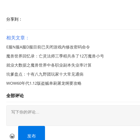
分享到：
相关文章：
E服N服A服D服目前已关闭游戏内修改密码命令
魔兽世界回忆录：亡灵法师三季稻共杀了12万魔兽小号
就业大数据之魔兽世界中各职业副本失业率计算
坑爹盘点：十有八九野团玩家十大常见通病
WOW60年代1.12版盗贼单刷屠龙纲要攻略
全部评论
发布