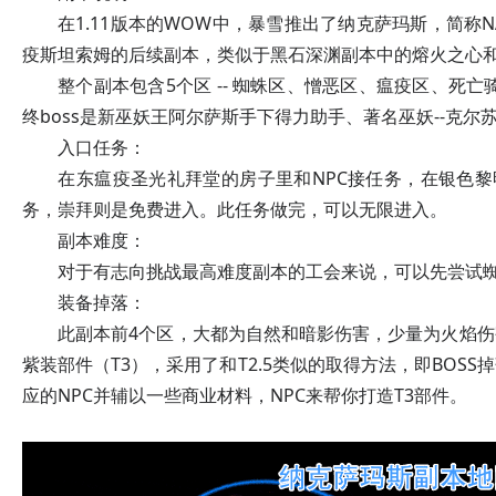
在1.11版本的WOW中，暴雪推出了纳克萨玛斯，简称NAX
疫斯坦索姆的后续副本，类似于黑石深渊副本中的熔火之心
整个副本包含5个区 -- 蜘蛛区、憎恶区、瘟疫区、死亡骑
终boss是新巫妖王阿尔萨斯手下得力助手、著名巫妖--克尔
入口任务：
在东瘟疫圣光礼拜堂的房子里和NPC接任务，在银色黎明
务，崇拜则是免费进入。此任务做完，可以无限进入。
副本难度：
对于有志向挑战最高难度副本的工会来说，可以先尝试蜘蛛
装备掉落：
此副本前4个区，大都为自然和暗影伤害，少量为火焰伤
紫装部件（T3），采用了和T2.5类似的取得方法，即BOS
应的NPC并辅以一些商业材料，NPC来帮你打造T3部件。