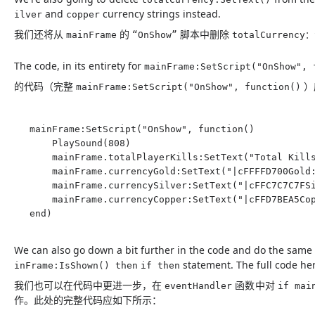
and
currency strings instead.
ilver
copper
我们还将从
的
脚本中删除
mainFrame
“OnShow”
totalCurrency
The code, in its entirety for
mainFrame:SetScript("OnShow", 
的代码（完整
）
mainFrame:SetScript("OnShow", function()
mainFrame:SetScript("OnShow", function()

    PlaySound(808)

    mainFrame.totalPlayerKills:SetText("Total Kills
    mainFrame.currencyGold:SetText("|cFFFFD700Gold:
    mainFrame.currencySilver:SetText("|cFFC7C7C7FSi
    mainFrame.currencyCopper:SetText("|cFFD7BEA5Cop
end)
We can also go down a bit further in the code and do the
same 
statement. The full code her
inFrame:IsShown() then
if then
我们也可以在代码中更进一步，在
函数中对
eventHandler
if mai
作
。此处的完整代码应如下所示：