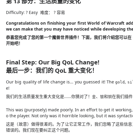
第 13 部分：生活质量的变化
Difficulty: ? Easy
难度： ? 容易
Congratulations on
finishing
your first World of Warcraft add
we can make that you
may
have noticed while developing the 
恭喜您
完成了
您的第一个魔兽世界插件！下面，我们将介绍您可以在
开始吧！
Final Step: Our Big QoL Change!
最后一步：我们的 QoL 重大变化！
Our big quality of life change is... you guessed it! The
,
gold
si
e!
我们的生活质量发生重大变化是......你猜对了！
、
和
在我们插件
金
银
铜
This was (purposely) made poorly. In an effort to get it workin
o the player. Not only was it horrible looking, but it was syntact
这是（故意）做得很差的。为了让它正常工作，我们忽略了这些信息
错误的。我们现在要纠正这个问题。