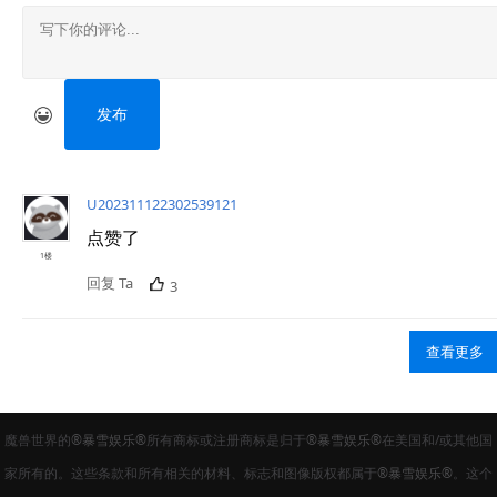
发布
U202311122302539121
点赞了
1楼
回复 Ta
3
查看更多
魔兽世界的
®暴雪娱乐®
所有商标或注册商标是归于
®暴雪娱乐®
在美国和/或其他国
家所有的。这些条款和所有相关的材料、标志和图像版权都属于
®暴雪娱乐®
。这个