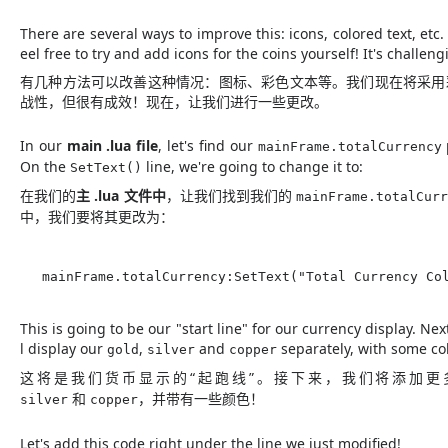
There are several ways to improve this: icons, colored text, etc.
eel free to try and add icons for the coins yourself! It's challen
有几种方法可以改善这种情况：图标、彩色文本等。我们现在将采用
战性，但很有成效！现在，让我们进行一些更改。
In our
main .lua file
, let's find our
mainFrame.totalCurrency
On the
line, we're going to change it to:
SetText()
在我们的
主 .lua 文件中
，让我们找到我们的
mainFrame.totalCur
中，我们要将其更改为：
mainFrame.totalCurrency:SetText("Total Currency Co
This is going to be our "start line" for our currency display. N
l display our
,
and
separately, with some col
gold
silver
copper
这将是我们货币显示的“起跑线”。接下来，我们将添加更多的 
和
，并带有一些颜色！
silver
copper
Let's add this code right under the line we just modified!