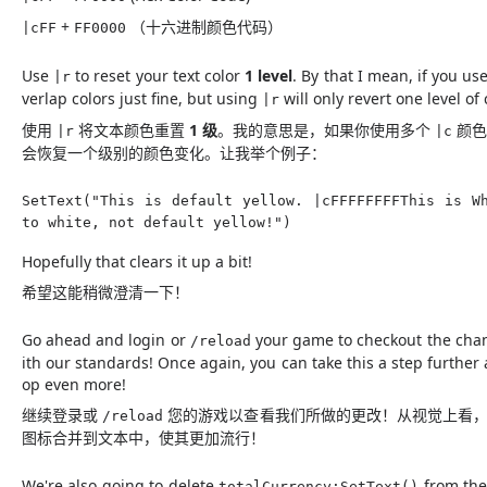
+
（十六进制颜色代码）
|cFF
FF0000
Use
to reset your text color
1 level
. By that I mean, if you us
|r
verlap colors just fine, but using
will only revert one level o
|r
使用
将文本颜色重置
1 级
。我的意思是，如果你使用多个
颜色
|r
|c
会恢复一个级别的颜色变化。让我举个例子：
SetText("This is default yellow. |cFFFFFFFFThis is W
to white, not default yellow!")
Hopefully that clears it up a bit!
希望这能稍微澄清一下！
Go ahead and login or
your game to checkout the chan
/reload
ith our standards! Once again, you can take this a step further 
op even more!
继续登录或
您的游戏以查看我们所做的更改！从视觉上看，
/reload
图标合并到文本中，使其更加流行！
We're also going to delete
from th
totalCurrency:SetText()