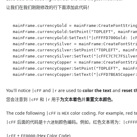
让我们在我们刚刚修改的行下面添加此代码！
mainFrame.currencyGold = mainFrame:CreateFontString
mainFrame.currencyGold:SetPoint("TOPLEFT", mainFram
mainFrame.currencyGold:SetText("|cFFFFD700Gold: |cF
mainFrame.currencySilver = mainFrame:CreateFontStri
mainFrame.currencySilver:SetPoint("TOPLEFT", mainFr
mainFrame.currencySilver:SetText("|cFFC7C7C7FSilver
mainFrame.currencyCopper = mainFrame:CreateFontStri
mainFrame.currencyCopper:SetPoint("TOPLEFT", mainFr
mainFrame.currencyCopper:SetText("|cFFD7BEA5Copper
You'll notice
and
are used to
color the text
and
reset t
|cFF
|r
您会注意到
和
用于
为文本着色
并
重置文本颜色
。
|cFF
|r
The code following
is
color coding. For example, red t
|cFF
HEX
后面的代码是
颜色编码。例如，红色文本将为：
|cFF
十六进制
|cFFF
+
(Hex Color Code)
|cFF
FF0000