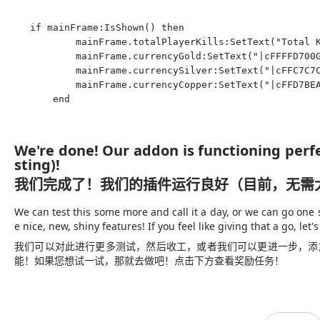
if mainFrame:IsShown() then

        mainFrame.totalPlayerKills:SetText("Total K
        mainFrame.currencyGold:SetText("|cFFFFD700G
        mainFrame.currencySilver:SetText("|cFFC7C7C
        mainFrame.currencyCopper:SetText("|cFFD7BEA
    end
We're done! Our addon is functioning perf
sting)!
我们完成了！我们的插件运行良好（目前，无需
We can test this some more and call it a day, or we can go
one
s
e nice, new, shiny features! If you feel like giving that a go, let'
我们可以对此进行更多测试，然后收工，或者我们可以
更进一步，
添
能！如果您想试一试，那就去做吧！点击下方查看
奖励任务
！