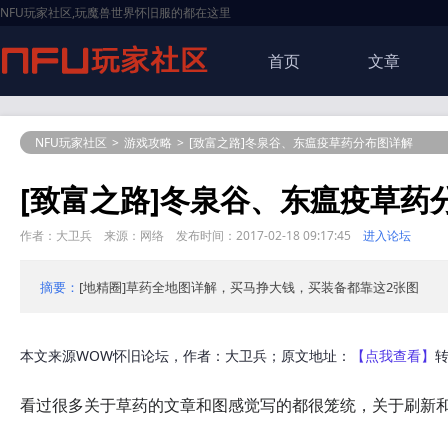
NFU玩家社区,玩魔兽世界怀旧服的都在这里
首页
文章
NFU玩家社区
>
游戏攻略
>
[致富之路]冬泉谷、东瘟疫草药分布图详解
[致富之路]冬泉谷、东瘟疫草药
作者：大卫兵 来源：网络 发布时间：2017-02-18 09:17:45
进入论坛
摘要：
[地精圈]草药全地图详解，买马挣大钱，买装备都靠这2张图
本文来源WOW怀旧论坛，作者：大卫兵；原文地址：
【点我查看】
看过很多关于草药的文章和图感觉写的都很笼统，关于刷新