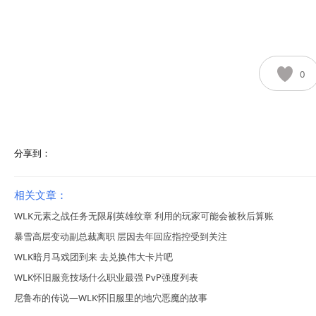
0
分享到：
相关文章：
WLK元素之战任务无限刷英雄纹章 利用的玩家可能会被秋后算账
暴雪高层变动副总裁离职 层因去年回应指控受到关注
WLK暗月马戏团到来 去兑换伟大卡片吧
WLK怀旧服竞技场什么职业最强 PvP强度列表
尼鲁布的传说—WLK怀旧服里的地穴恶魔的故事