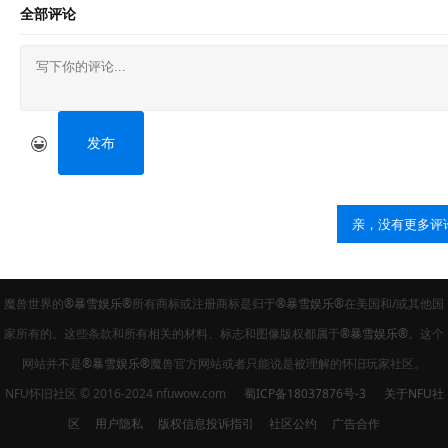
全部评论
发布
亲，没有更多评
魔兽世界的
®暴雪娱乐®
所有商标或注册商标是归于
®暴雪娱乐®
在美国和/或其他国
家所有的。这些条款和所有相关的材料、标志和图像版权都属于
®暴雪娱乐®
。这个
网站并不是
®暴雪娱乐®
魔兽官方网站或者只能说是被理解的怀旧玩家社区。
NFU怀旧社区 © 2016-2024 nfuwow.com
蜀ICP备18037876号-3
关于NFU社
区
用户隐私
版权信息投诉指引
社区公约
广告合作