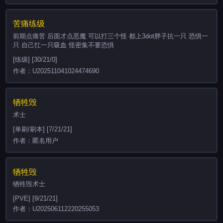
苦痛练级
前期点痛苦 后面才点恶魔 可以打三个怪 都上3dot胖子抗一只 恐惧一
只 自己扛一只吸血 怪密集不要恐惧
[练级] [30/21/0]
作者：U202511041024474690
牺牲毁
术士
[单刷/刷本] [7/21/21]
作者：匿名用户
牺牲毁
牺牲毁术士
[PVE] [9/21/21]
作者：U202506112220255053