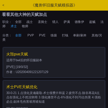
《魔兽怀旧服天赋模拟器》
<
看看其他大神的天赋加点
职业：
全部
战士
圣骑士
猎人
萨满
德鲁伊
盗贼
法
师
术士
牧师
分类：
全部
PVP
PVE
练级
打钱
单刷/刷本
其他/另
类
火毁pve天赋
适用于bwl后的怀旧服副本
[PVE] [19/0/32]
作者：U202004091221207129
术士PVE天赋优化
30-0-21 1.点强化灵魂吸取-术士很费片和蓝 2.疲劳不点-除非再花4点
点在强化上不然没卵用 3.强化痛苦不点-6%强化不到70点伤害 4.强焰
必点-副本毛伤害谁用谁知道